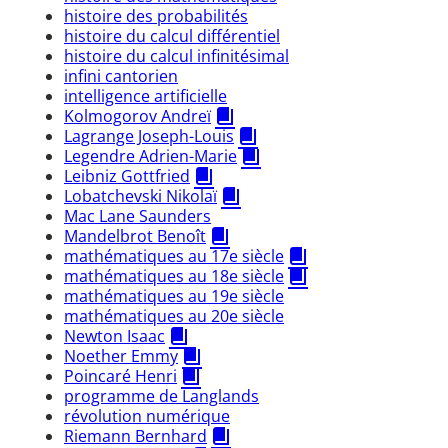
histoire des probabilités
histoire du calcul différentiel
histoire du calcul infinitésimal
infini cantorien
intelligence artificielle
Kolmogorov Andreï
Lagrange Joseph-Louis
Legendre Adrien-Marie
Leibniz Gottfried
Lobatchevski Nikolaï
Mac Lane Saunders
Mandelbrot Benoît
mathématiques au 17e siècle
mathématiques au 18e siècle
mathématiques au 19e siècle
mathématiques au 20e siècle
Newton Isaac
Noether Emmy
Poincaré Henri
programme de Langlands
révolution numérique
Riemann Bernhard