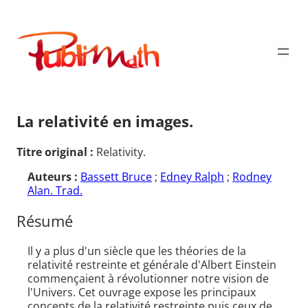
Aller
au
Publimath
contenu
La relativité en images.
Titre original :
Relativity.
Auteurs :
Bassett Bruce
;
Edney Ralph
;
Rodney
Alan. Trad.
Résumé
Il y a plus d'un siècle que les théories de la
relativité restreinte et générale d'Albert Einstein
commençaient à révolutionner notre vision de
l'Univers. Cet ouvrage expose les principaux
concepts de la relativité restreinte puis ceux de