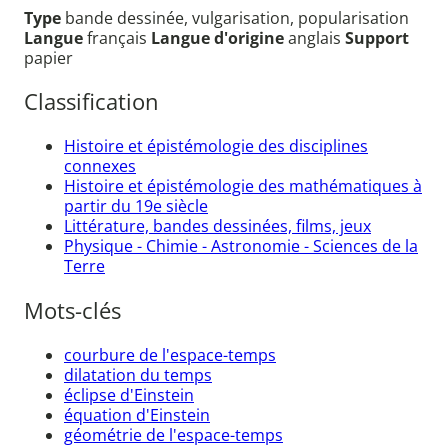
Type
bande dessinée, vulgarisation, popularisation
Langue
français
Langue d'origine
anglais
Support
papier
Classification
Histoire et épistémologie des disciplines
connexes
Histoire et épistémologie des mathématiques à
partir du 19e siècle
Littérature, bandes dessinées, films, jeux
Physique - Chimie - Astronomie - Sciences de la
Terre
Mots-clés
courbure de l'espace-temps
dilatation du temps
éclipse d'Einstein
équation d'Einstein
géométrie de l'espace-temps