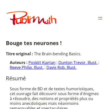
Aller
au
Publimath
contenu
Bouge tes neurones !
Titre original :
The Brain-bending Basics.
Auteurs :
Poskitt Kjartan
;
Dunton Trevor. Illust.
;
Reeve Philip. Illust.
;
Davis Rob. Illust.
Résumé
Sous forme de BD et de textes humoristiques,
cet ouvrage fait découvrir sous forme d'énigmes
à résoudre, des notions et propriétés plus ou
moins anecdotiques mais néanmoins
remarquables et spectaculaires.