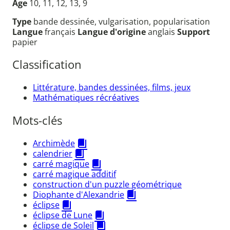
Âge
10, 11, 12, 13, 9
Type
bande dessinée, vulgarisation, popularisation
Langue
français
Langue d'origine
anglais
Support
papier
Classification
Littérature, bandes dessinées, films, jeux
Mathématiques récréatives
Mots-clés
Archimède
calendrier
carré magique
carré magique additif
construction d'un puzzle géométrique
Diophante d'Alexandrie
éclipse
éclipse de Lune
éclipse de Soleil