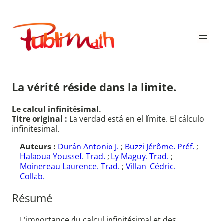
Aller
au
Publimath
contenu
La vérité réside dans la limite.
Le calcul infinitésimal.
Titre original :
La verdad está en el límite. El cálculo
infinitesimal.
Auteurs :
Durán Antonio J.
;
Buzzi Jérôme. Préf.
;
Halaoua Youssef. Trad.
;
Ly Maguy. Trad.
;
Moinereau Laurence. Trad.
;
Villani Cédric.
Collab.
Résumé
L'importance du calcul infinitésimal et des