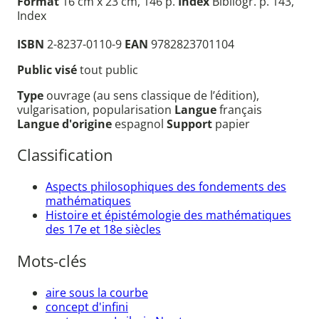
Format
16 cm x 23 cm, 146 p.
Index
Bibliogr. p. 143,
Index
ISBN
2-8237-0110-9
EAN
9782823701104
Public visé
tout public
Type
ouvrage (au sens classique de l’édition),
vulgarisation, popularisation
Langue
français
Langue d'origine
espagnol
Support
papier
Classification
Aspects philosophiques des fondements des
mathématiques
Histoire et épistémologie des mathématiques
des 17e et 18e siècles
Mots-clés
aire sous la courbe
concept d'infini