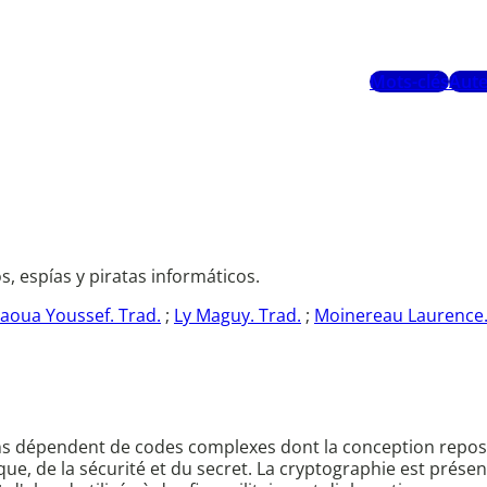
Mots-clés
Aute
s, espías y piratas informáticos.
aoua Youssef. Trad.
;
Ly Maguy. Trad.
;
Moinereau Laurence.
ions dépendent de codes complexes dont la conception repos
e, de la sécurité et du secret. La cryptographie est présen