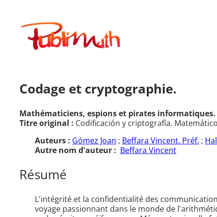
Aller
au
Publimath
contenu
Codage et cryptographie.
Mathématiciens, espions et pirates informatiques.
Titre original :
Codificación y criptografía. Matemático
Auteurs :
Gómez Joan
;
Beffara Vincent. Préf.
;
Hal
Autre nom d'auteur :
Beffara Vincent
Résumé
L'intégrité et la confidentialité des communicat
voyage passionnant dans le monde de l'arithmétiqu