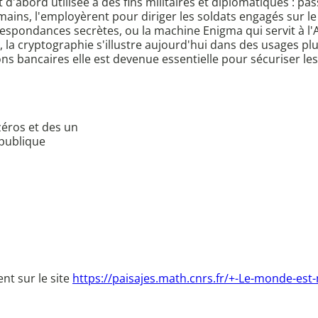
 d'abord utilisée à des fins militaires et diplomatiques : pa
Romains, l'employèrent pour diriger les soldats engagés sur l
respondances secrètes, ou la machine Enigma qui servit à 
, la cryptographie s'illustre aujourd'hui dans des usages p
s bancaires elle est devenue essentielle pour sécuriser les
zéros et des un
 publique
nt sur le site
https://paisajes.math.cnrs.fr/+-Le-monde-es