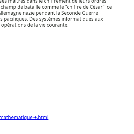
ssés maîtres dans le chiffrement de leurs ordres
e champ de bataille comme le "chiffre de César", ce
l'Allemagne nazie pendant la Seconde Guerre
lus pacifiques. Des systèmes informatiques aux
 opérations de la vie courante.
t-mathematique-+.html