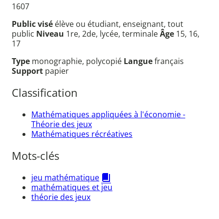
1607
Public visé
élève ou étudiant, enseignant, tout
public
Niveau
1re, 2de, lycée, terminale
Âge
15, 16,
17
Type
monographie, polycopié
Langue
français
Support
papier
Classification
Mathématiques appliquées à l'économie -
Théorie des jeux
Mathématiques récréatives
Mots-clés
jeu mathématique
mathématiques et jeu
théorie des jeux