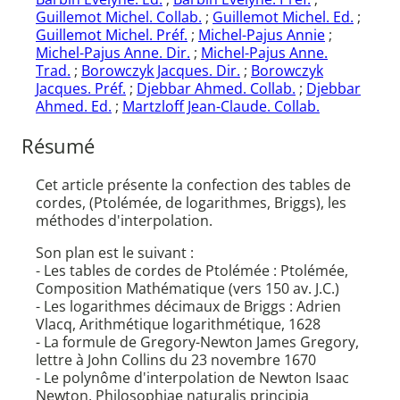
Guillemot Michel. Collab.
;
Guillemot Michel. Ed.
;
Guillemot Michel. Préf.
;
Michel-Pajus Annie
;
Michel-Pajus Anne. Dir.
;
Michel-Pajus Anne.
Trad.
;
Borowczyk Jacques. Dir.
;
Borowczyk
Jacques. Préf.
;
Djebbar Ahmed. Collab.
;
Djebbar
Ahmed. Ed.
;
Martzloff Jean-Claude. Collab.
Résumé
Cet article présente la confection des tables de
cordes, (Ptolémée, de logarithmes, Briggs), les
méthodes d'interpolation.
Son plan est le suivant :
- Les tables de cordes de Ptolémée : Ptolémée,
Composition Mathématique (vers 150 av. J.C.)
- Les logarithmes décimaux de Briggs : Adrien
Vlacq, Arithmétique logarithmétique, 1628
- La formule de Gregory-Newton James Gregory,
lettre à John Collins du 23 novembre 1670
- Le polynôme d'interpolation de Newton Isaac
Newton, Philosophiae naturalis principia