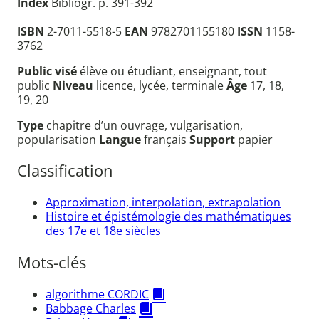
Index
Bibliogr. p. 391-392
ISBN
2-7011-5518-5
EAN
9782701155180
ISSN
1158-
3762
Public visé
élève ou étudiant, enseignant, tout
public
Niveau
licence, lycée, terminale
Âge
17, 18,
19, 20
Type
chapitre d’un ouvrage, vulgarisation,
popularisation
Langue
français
Support
papier
Classification
Approximation, interpolation, extrapolation
Histoire et épistémologie des mathématiques
des 17e et 18e siècles
Mots-clés
algorithme CORDIC
Babbage Charles