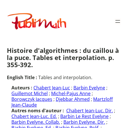
Aller
au
Publimath
contenu
Histoire d'algorithmes : du caillou à
la puce. Tables et interpolation. p.
355-392.
English Title :
Tables and interpolation.
Auteurs :
Chabert Jean-Luc
;
Barbin Evelyne
;
Guillemot Michel
;
Michel-Pajus Anne
;
Borowczyk Jacques
;
Djebbar Ahmed
;
Martzloff
Jean-Claude
Autres noms d'auteur :
Chabert Jean-Luc. Dir.
;
Chabert Jean-Luc. Ed.
;
Barbin Le Rest Evelyne
;
Barbin Evelyne. Collab.
;
Barbin Evelyne. Dir.
;
Barbin Evelyne. Ed.
;
Barbin Evelyne. Préf.
;