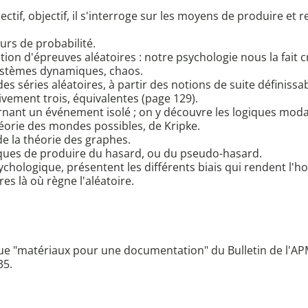
ectif, objectif, il s'interroge sur les moyens de produire et 
urs de probabilité.
ion d'épreuves aléatoires : notre psychologie nous la fait cr
systèmes dynamiques, chaos.
des séries aléatoires, à partir des notions de suite définiss
tivement trois, équivalentes (page 129).
rnant un événement isolé ; on y découvre les logiques modal
éorie des mondes possibles, de Kripke.
 de la théorie des graphes.
iques de produire du hasard, ou du pseudo-hasard.
chologique, présentent les différents biais qui rendent l'h
es là où règne l'aléatoire.
que "matériaux pour une documentation" du Bulletin de l'AP
35.