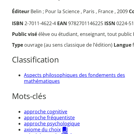
Éditeur
Belin ; Pour la Science , Paris , France , 2009
Co
ISBN
2-7011-4622-4
EAN
9782701146225
ISSN
0224-51
Public visé
élève ou étudiant, enseignant, tout public
Type
ouvrage (au sens classique de l’édition)
Langue
Classification
Aspects philosophiques des fondements des
mathématiques
Mots-clés
approche cognitive
approche fréquentiste
approche psychologique
axiome du choix