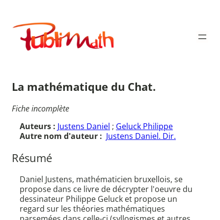
Aller
au
Publimath
contenu
La mathématique du Chat.
Fiche incomplète
Auteurs :
Justens Daniel
;
Geluck Philippe
Autre nom d'auteur :
Justens Daniel. Dir.
Résumé
Daniel Justens, mathématicien bruxellois, se
propose dans ce livre de décrypter l'oeuvre du
dessinateur Philippe Geluck et propose un
regard sur les théories mathématiques
parsemées dans celle-ci (syllogismes et autres