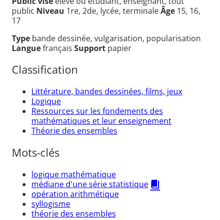
Public visé
élève ou étudiant, enseignant, tout
public
Niveau
1re, 2de, lycée, terminale
Âge
15, 16,
17
Type
bande dessinée, vulgarisation, popularisation
Langue
français
Support
papier
Classification
Littérature, bandes dessinées, films, jeux
Logique
Ressources sur les fondements des
mathématiques et leur enseignement
Théorie des ensembles
Mots-clés
logique mathématique
médiane d'une série statistique
opération arithmétique
syllogisme
théorie des ensembles