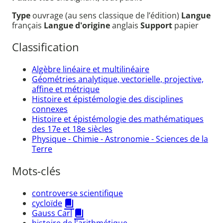
Type
ouvrage (au sens classique de l’édition)
Langue
français
Langue d'origine
anglais
Support
papier
Classification
Algèbre linéaire et multilinéaire
Géométries analytique, vectorielle, projective,
affine et métrique
Histoire et épistémologie des disciplines
connexes
Histoire et épistémologie des mathématiques
des 17e et 18e siècles
Physique - Chimie - Astronomie - Sciences de la
Terre
Mots-clés
controverse scientifique
cycloïde
Gauss Carl
histoire de l'arithmétique