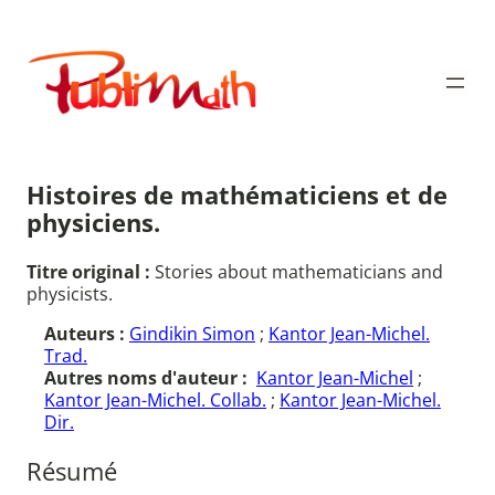
Aller
au
Publimath
contenu
Histoires de mathématiciens et de
physiciens.
Titre original :
Stories about mathematicians and
physicists.
Auteurs :
Gindikin Simon
;
Kantor Jean-Michel.
Trad.
Autres noms d'auteur :
Kantor Jean-Michel
;
Kantor Jean-Michel. Collab.
;
Kantor Jean-Michel.
Dir.
Résumé