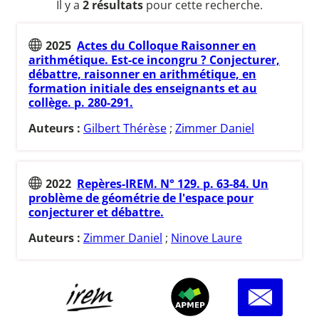
Il y a
2 résultats
pour cette recherche.
2025
Actes du Colloque Raisonner en
arithmétique. Est-ce incongru ? Conjecturer,
débattre, raisonner en arithmétique, en
formation initiale des enseignants et au
collège. p. 280-291.
Auteurs :
Gilbert Thérèse
;
Zimmer Daniel
2022
Repères-IREM. N° 129. p. 63-84. Un
problème de géométrie de l'espace pour
conjecturer et débattre.
Auteurs :
Zimmer Daniel
;
Ninove Laure