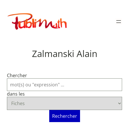
Aller
au
Publimath
contenu
Zalmanski Alain
Chercher
dans les
Rechercher