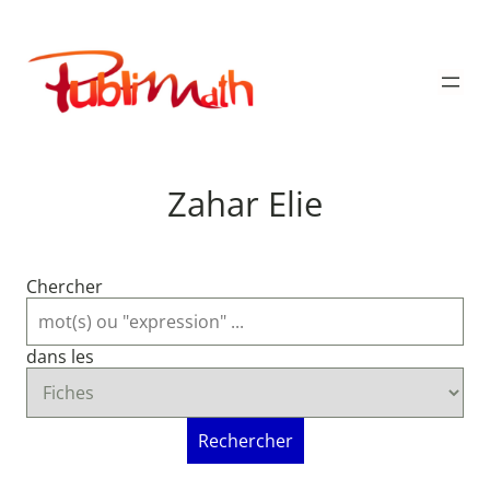
Aller
au
Publimath
contenu
Zahar Elie
Chercher
dans les
Rechercher