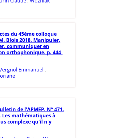
urin Claude
;
Wozniak
ctes du 45ème colloque
. Blois 2018. Manipuler,
er, communiquer en
on orthophonique. p. 444-
Vergnol Emmanuel
;
loriane
ulletin de l'APMEP. N° 471.
6. Les mathématiques à
Plus complexe qu'il n'y