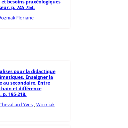
 et besoins praxéologiques
eur. p. 745-754.
ozniak Floriane
alises pour la didactique
matiques. Enseigner la
e au secondaire. Entre
chain et différence
. p. 195-218.
Chevallard Yves
;
Wozniak