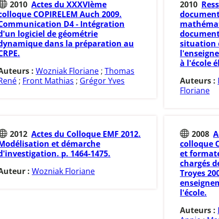
2010
Actes du XXXVIème
2010
Ress
colloque COPIRELEM Auch 2009.
documenta
Communication D4 - Intégration
mathémati
d'un logiciel de géométrie
documenta
dynamique dans la préparation au
situation 
CRPE.
l'enseig
à l'école 
Auteurs :
Wozniak Floriane
;
Thomas
René
;
Front Mathias
;
Grégor Yves
Auteurs :
Floriane
2012
Actes du Colloque EMF 2012.
2008
A
Modélisation et démarche
colloque 
d'investigation. p. 1464-1475.
et format
chargés d
Auteur :
Wozniak Floriane
Troyes 20
enseignem
l'école.
Auteurs :