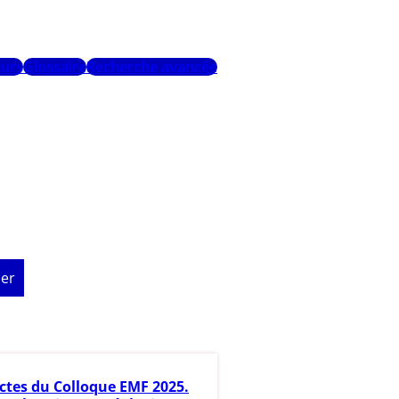
urs
Glossaire
Recherche avancée
er
ctes du Colloque EMF 2025.