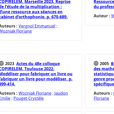
COPIRELEM. Marseille 2023. Reprise
Ressource
de l’étude de la multiplication :
du profess
d’une ressource aux séances en
Auteur :
W
cabinet d’orthophonie. p. 670-689.
Auteurs :
Vergnol Emmanuel
;
Wozniak Floriane
2023
Actes du 48e colloque
2005
B
COPIRELEM. Toulouse 2022.
des mathé
Modéliser pour fabriquer un livre ou
statistiqu
fabriquer un livre pour modéliser. p.
genre pro
399-414.
spécifique
Auteurs :
Wozniak Floriane
;
Jaudon
Auteurs :
Emilie
;
Pouget Crystèle
Floriane