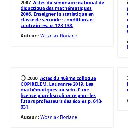
2007
Actes du séminaire national de
didactique des mathématiques
2006. Enseigner la statistique en
classe de seconde : conditions et
contraintes. p. 123-138.
Auteur :
Wozniak Floriane
2020
Actes du 46ème colloque
COPIRELEM. Lausanne 2019. Les
mathématiques au sein d'une
licence pluridisciplinaire pour les
futurs professeurs des écoles p. 618-
631.
Auteur :
Wozniak Floriane