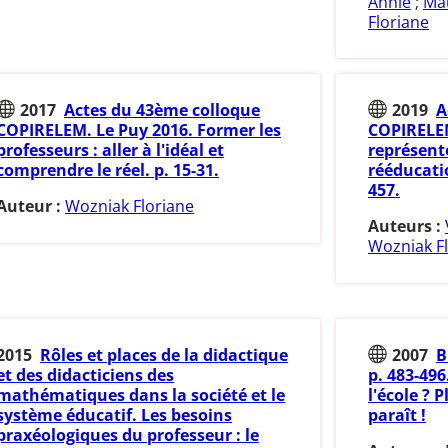
Annie
;
Ma
Floriane
2017
Actes du 43ème colloque
2019
A
COPIRELEM. Le Puy 2016. Former les
COPIRELEM
professeurs : aller à l'idéal et
représent
comprendre le réel. p. 15-31.
rééducati
457.
Auteur :
Wozniak Floriane
Auteurs :
Wozniak F
2015
Rôles et places de la didactique
2007
B
et des didacticiens des
p. 483-49
mathématiques dans la société et le
l'école ? 
système éducatif. Les besoins
paraît !
praxéologiques du professeur : le