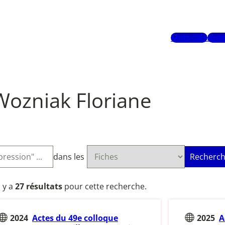
Mots-clés
Aute
Wozniak Floriane
dans les
Recherch
l y a
27 résultats
pour cette recherche.
2024
Actes du 49e colloque
2025
A