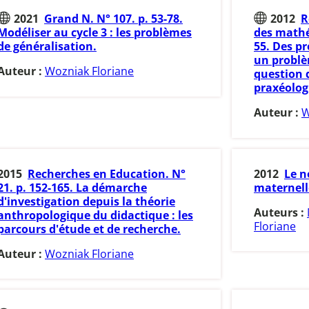
2021
Grand N. N° 107. p. 53-78.
2012
R
Modéliser au cycle 3 : les problèmes
des mathém
de généralisation.
55. Des pr
un problè
Auteur :
Wozniak Floriane
question 
praxéolog
Auteur :
W
2015
Recherches en Education. N°
2012
Le n
21. p. 152-165. La démarche
maternell
d'investigation depuis la théorie
Auteurs :
anthropologique du didactique : les
Floriane
parcours d'étude et de recherche.
Auteur :
Wozniak Floriane