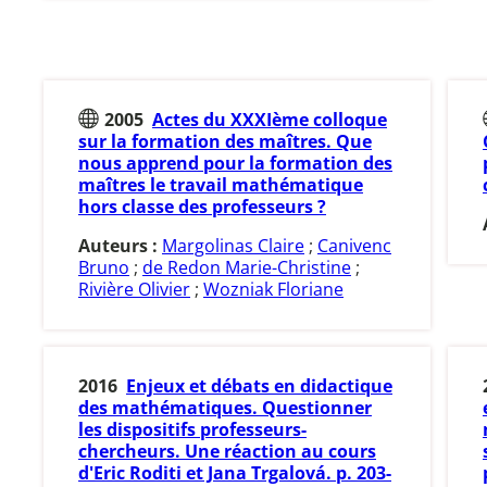
2005
Actes du XXXIème colloque
sur la formation des maîtres. Que
nous apprend pour la formation des
maîtres le travail mathématique
hors classe des professeurs ?
Auteurs :
Margolinas Claire
;
Canivenc
Bruno
;
de Redon Marie-Christine
;
Rivière Olivier
;
Wozniak Floriane
2016
Enjeux et débats en didactique
des mathématiques. Questionner
les dispositifs professeurs-
chercheurs. Une réaction au cours
d'Eric Roditi et Jana Trgalová. p. 203-