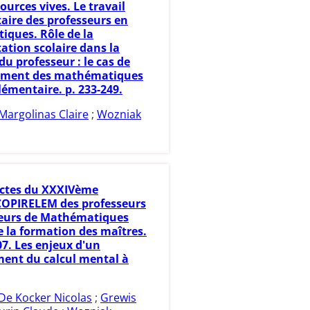
ources vives. Le travail
ire des professeurs en
ques. Rôle de la
tion scolaire dans la
du professeur : le cas de
nement des mathématiques
élémentaire. p. 233-249.
Margolinas Claire
;
Wozniak
ctes du XXXIVème
COPIRELEM des professeurs
eurs de Mathématiques
e la formation des maîtres.
07. Les enjeux d'un
ent du calcul mental à
De Kocker Nicolas
;
Grewis