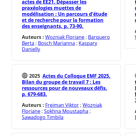
actes de EE21. Dépasser les
praxéologies muettes de
modélisation : Un parcours d'étude
et de recherche pour la formation
des enseignants. p. 73-90.
Auteurs :
Wozniak Floriane
;
Barquero
Berta
;
Bosch Marianna
;
Kaspary
Danielly
2025
Actes du Colloque EMF 2025.
Bilan du groupe de travail 7 : Les
ressources pour de nouveaux défis.
p. 679-683.
Auteurs :
Freiman Viktor
;
Wozniak
Floriane
;
Sokhna Moustapha
;
Sawadogo Timbila