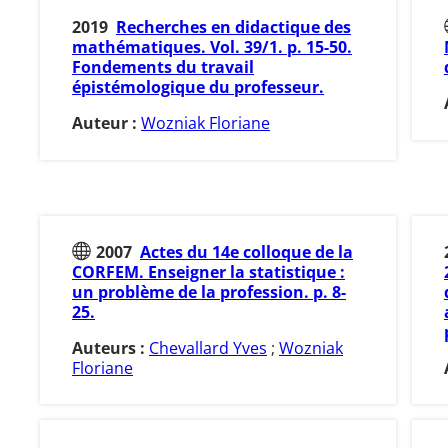
2019
Recherches en didactique des
mathématiques. Vol. 39/1. p. 15-50.
Fondements du travail
épistémologique du professeur.
Auteur :
Wozniak Floriane
2007
Actes du 14e colloque de la
CORFEM. Enseigner la statistique :
un problème de la profession. p. 8-
25.
Auteurs :
Chevallard Yves
;
Wozniak
Floriane