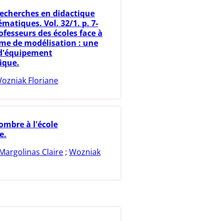
echerches en didactique
atiques. Vol. 32/1. p. 7-
ofesseurs des écoles face à
me de modélisation : une
d'équipement
ique.
ozniak Floriane
ombre à l'école
e.
Margolinas Claire
;
Wozniak