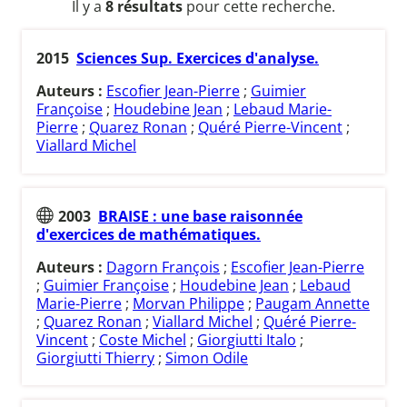
Il y a
8 résultats
pour cette recherche.
2015
Sciences Sup. Exercices d'analyse.
Auteurs :
Escofier Jean-Pierre
;
Guimier
Françoise
;
Houdebine Jean
;
Lebaud Marie-
Pierre
;
Quarez Ronan
;
Quéré Pierre-Vincent
;
Viallard Michel
2003
BRAISE : une base raisonnée
d'exercices de mathématiques.
Auteurs :
Dagorn François
;
Escofier Jean-Pierre
;
Guimier Françoise
;
Houdebine Jean
;
Lebaud
Marie-Pierre
;
Morvan Philippe
;
Paugam Annette
;
Quarez Ronan
;
Viallard Michel
;
Quéré Pierre-
Vincent
;
Coste Michel
;
Giorgiutti Italo
;
Giorgiutti Thierry
;
Simon Odile