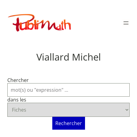
Aller
au
Publimath
contenu
Viallard Michel
Chercher
dans les
Rechercher