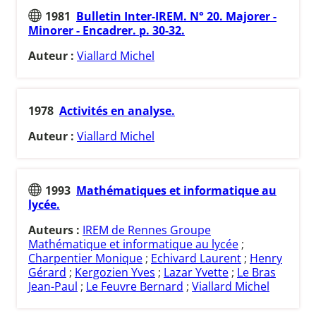
1981
Bulletin Inter-IREM. N° 20. Majorer -
Minorer - Encadrer. p. 30-32.
Auteur :
Viallard Michel
1978
Activités en analyse.
Auteur :
Viallard Michel
1993
Mathématiques et informatique au
lycée.
Auteurs :
IREM de Rennes Groupe
Mathématique et informatique au lycée
;
Charpentier Monique
;
Echivard Laurent
;
Henry
Gérard
;
Kergozien Yves
;
Lazar Yvette
;
Le Bras
Jean-Paul
;
Le Feuvre Bernard
;
Viallard Michel