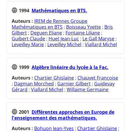
1994
Mathématiques en BTS.
Auteurs :
IREM de Rennes Groupe
Mathématiques en BTS
;
Boisseau Yvette
;
Bris
Gilbert
;
Deguen Eliane
;
Fontaine Liliane
;
Guibert Claude
;
Huet Jean-Luc
;
Le Gall Maryse
;
Leveilley Marie
;
Leveilley Michel
;
Viallard Michel
1999
Algèbre linéaire du lycée à la Fac.
Auteurs :
Chartier Ghislaine
;
Chauvet Françoise
;
Dagman Morched
;
Garnier Gilbert
;
Guidevay
Gérard
;
Viallard Michel
;
Willaime Germaine
2001
Différentes approches en Europe de
l'enseignement des mathématiques.
Auteurs :
Bohuon Jean-Yves
;
Chartier Ghislaine
;