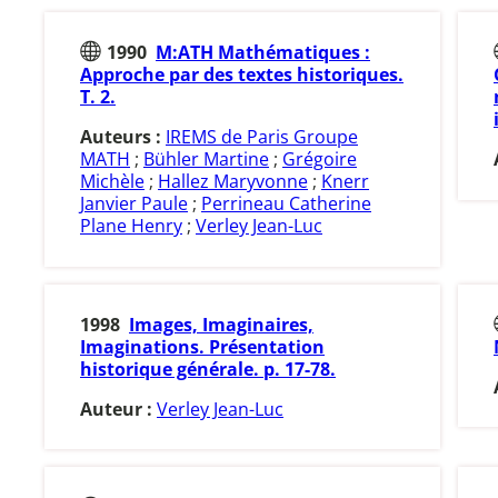
1990
M:ATH Mathématiques :
Approche par des textes historiques.
T. 2.
Auteurs :
IREMS de Paris Groupe
MATH
;
Bühler Martine
;
Grégoire
Michèle
;
Hallez Maryvonne
;
Knerr
Janvier Paule
;
Perrineau Catherine
Plane Henry
;
Verley Jean-Luc
1998
Images, Imaginaires,
Imaginations. Présentation
historique générale. p. 17-78.
Auteur :
Verley Jean-Luc