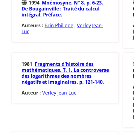
1994
Mnémosyne. N° 8. p. 6-23.
De Bougainville : Traité du calcul
intégral, Préface.
Auteurs :
Brin Philippe
;
Verley Jean-
Luc
1981
Fragments d'histoire des
mathématiques. T. 1. La controverse
des logarithmes des nombres
négatifs et imaginaires. p. 121-140.
Auteur :
Verley Jean-Luc