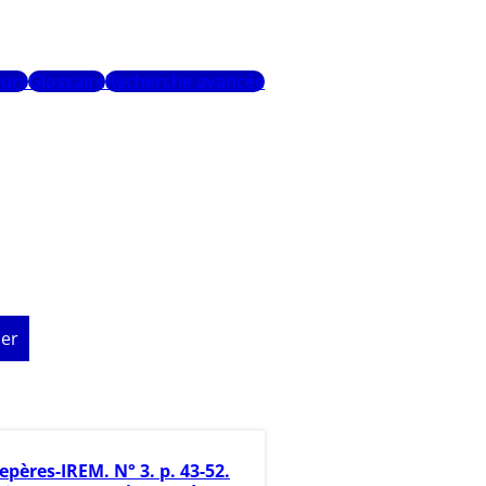
urs
Glossaire
Recherche avancée
er
epères-IREM. N° 3. p. 43-52.