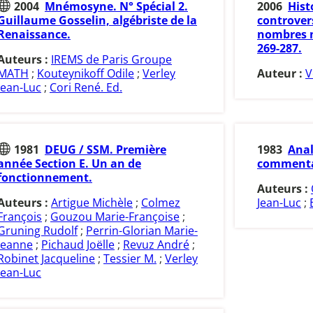
2004
Mnémosyne. N° Spécial 2.
2006
Hist
Guillaume Gosselin, algébriste de la
controver
Renaissance.
nombres n
269-287.
Auteurs :
IREMS de Paris Groupe
MATH
;
Kouteynikoff Odile
;
Verley
Auteur :
V
Jean-Luc
;
Cori René. Ed.
1981
DEUG / SSM. Première
1983
Anal
année Section E. Un an de
commentai
fonctionnement.
Auteurs :
Auteurs :
Artigue Michèle
;
Colmez
Jean-Luc
;
François
;
Gouzou Marie-Françoise
;
Gruning Rudolf
;
Perrin-Glorian Marie-
Jeanne
;
Pichaud Joëlle
;
Revuz André
;
Robinet Jacqueline
;
Tessier M.
;
Verley
Jean-Luc