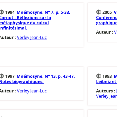
1994
Mnémosyne. N° 7. p. 5-33.
2005
V
Carnot : Réflexions sur la
Conférenc
métaphysique du calcul
graphique
infinitésimal.
Auteur :
V
Auteur :
Verley Jean-Luc
1997
Mnémosyne. N° 13. p. 43-47.
1993
M
Notes biographiques.
Leibniz et
Auteur :
Verley Jean-Luc
Auteurs :
Verley Jea