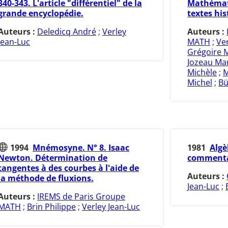
340-343. L'article "différentiel" de la
Mathémati
grande encyclopédie.
textes his
Auteurs :
Deledicq André
;
Verley
Auteurs :
Jean-Luc
MATH
;
Ver
Grégoire 
Jozeau Mar
Michèle
;
M
Michel
;
Bü
1994
Mnémosyne. N° 8. Isaac
1981
Algè
Newton. Détermination de
commentai
tangentes à des courbes à l'aide de
Auteurs :
la méthode de fluxions.
Jean-Luc
;
Auteurs :
IREMS de Paris Groupe
MATH
;
Brin Philippe
;
Verley Jean-Luc