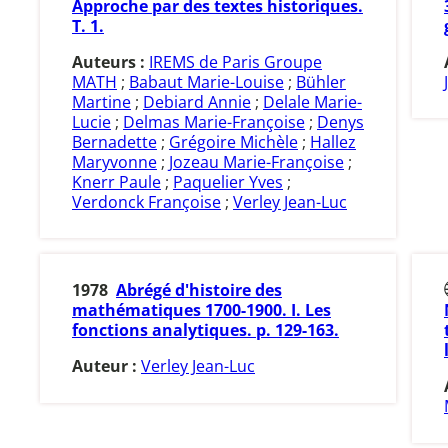
Approche par des textes historiques.
T. 1.
Auteurs :
IREMS de Paris Groupe
MATH
;
Babaut Marie-Louise
;
Bühler
Martine
;
Debiard Annie
;
Delale Marie-
Lucie
;
Delmas Marie-Françoise
;
Denys
Bernadette
;
Grégoire Michèle
;
Hallez
Maryvonne
;
Jozeau Marie-Françoise
;
Knerr Paule
;
Paquelier Yves
;
Verdonck Françoise
;
Verley Jean-Luc
1978
Abrégé d'histoire des
mathématiques 1700-1900. I. Les
fonctions analytiques. p. 129-163.
Auteur :
Verley Jean-Luc