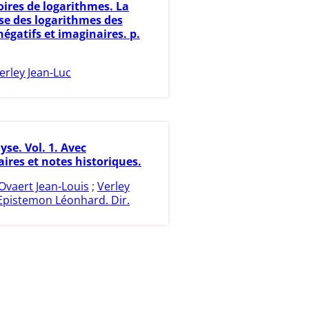
oires de logarithmes. La
se des logarithmes des
égatifs et imaginaires. p.
erley Jean-Luc
yse. Vol. 1. Avec
res et notes historiques.
Ovaert Jean-Louis
;
Verley
Epistemon Léonhard. Dir.