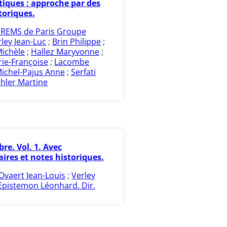
ques : approche par des
toriques.
IREMS de Paris Groupe
ley Jean-Luc
;
Brin Philippe
;
Michèle
;
Hallez Maryvonne
;
ie-Françoise
;
Lacombe
ichel-Pajus Anne
;
Serfati
hler Martine
bre. Vol. 1. Avec
res et notes historiques.
Ovaert Jean-Louis
;
Verley
Epistemon Léonhard. Dir.