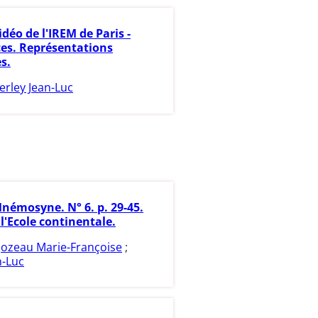
idéo de l'IREM de Paris -
es. Représentations
s.
erley Jean-Luc
némosyne. N° 6. p. 29-45.
 l'Ecole continentale.
Jozeau Marie-Françoise
;
n-Luc