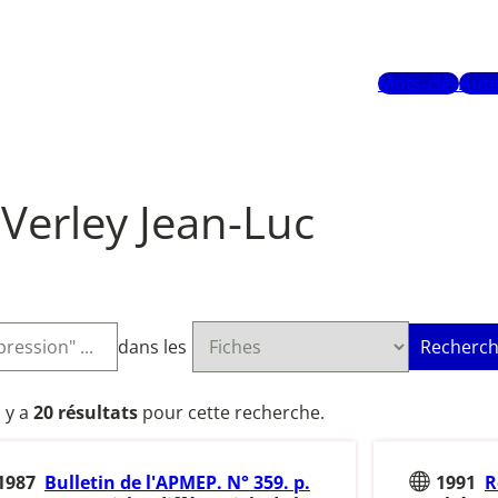
Mots-clés
Aute
Verley Jean-Luc
dans les
Recherch
l y a
20 résultats
pour cette recherche.
1987
Bulletin de l'APMEP. N° 359. p.
1991
R