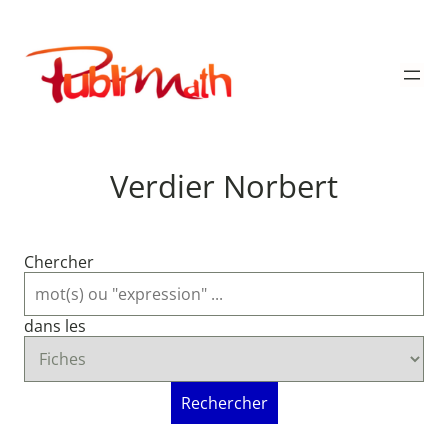
Aller
au
Publimath
contenu
Verdier Norbert
Chercher
dans les
Rechercher