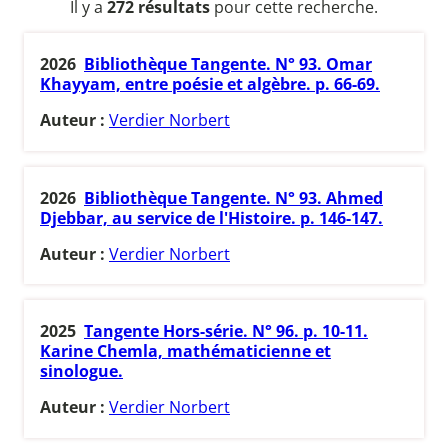
Il y a
272 résultats
pour cette recherche.
2026
Bibliothèque Tangente. N° 93. Omar
Khayyam, entre poésie et algèbre. p. 66-69.
Auteur :
Verdier Norbert
2026
Bibliothèque Tangente. N° 93. Ahmed
Djebbar, au service de l'Histoire. p. 146-147.
Auteur :
Verdier Norbert
2025
Tangente Hors-série. N° 96. p. 10-11.
Karine Chemla, mathématicienne et
sinologue.
Auteur :
Verdier Norbert