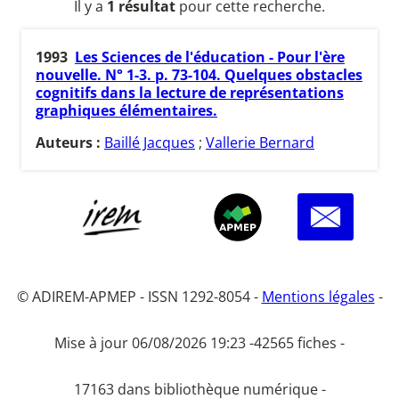
Il y a
1 résultat
pour cette recherche.
1993
Les Sciences de l'éducation - Pour l'ère
nouvelle. N° 1-3. p. 73-104. Quelques obstacles
cognitifs dans la lecture de représentations
graphiques élémentaires.
Auteurs :
Baillé Jacques
;
Vallerie Bernard
© ADIREM-APMEP - ISSN 1292-8054 -
Mentions légales
-
Mise à jour 06/08/2026 19:23 -
42565 fiches -
17163 dans bibliothèque numérique -