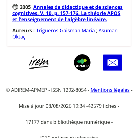
2005
Annales de didactique et de sciences
cognitives. V. 10. p. 157-176. La théorie APOS
et l'enseignement de l'algèbre linéaire.
Auteurs :
Trigueros Gaisman María
;
Asuman
Oktaç
© ADIREM-APMEP - ISSN 1292-8054 -
Mentions légales
-
Mise à jour 08/08/2026 19:34 -
42579 fiches -
17177 dans bibliothèque numérique -
4216 notices du glossaire.