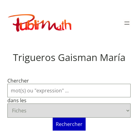
Aller
au
Publimath
contenu
Trigueros Gaisman María
Chercher
dans les
Rechercher