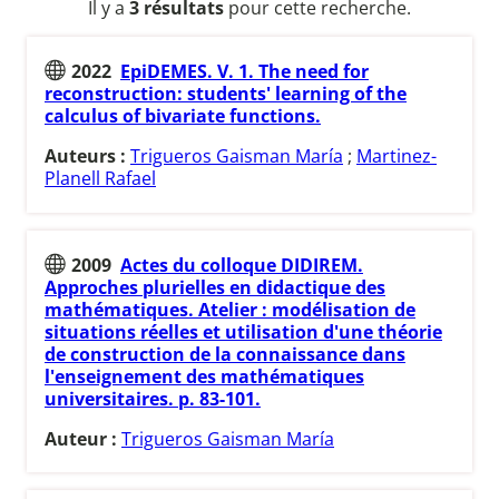
Il y a
3 résultats
pour cette recherche.
2022
EpiDEMES. V. 1. The need for
reconstruction: students' learning of the
calculus of bivariate functions.
Auteurs :
Trigueros Gaisman María
;
Martinez-
Planell Rafael
2009
Actes du colloque DIDIREM.
Approches plurielles en didactique des
mathématiques. Atelier : modélisation de
situations réelles et utilisation d'une théorie
de construction de la connaissance dans
l'enseignement des mathématiques
universitaires. p. 83-101.
Auteur :
Trigueros Gaisman María