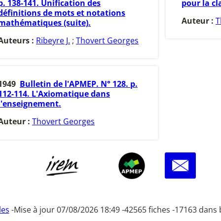
p. 138-141. Unification des
pour la cl
définitions de mots et notations
Auteur :
T
mathématiques (suite).
Auteurs :
Ribeyre J.
;
Thovert Georges
1949
Bulletin de l'APMEP. N° 128. p.
112-114. L'Axiomatique dans
l'enseignement.
Auteur :
Thovert Georges
les
-
Mise à jour 07/08/2026 18:49 -
42565 fiches -
17163 dans 