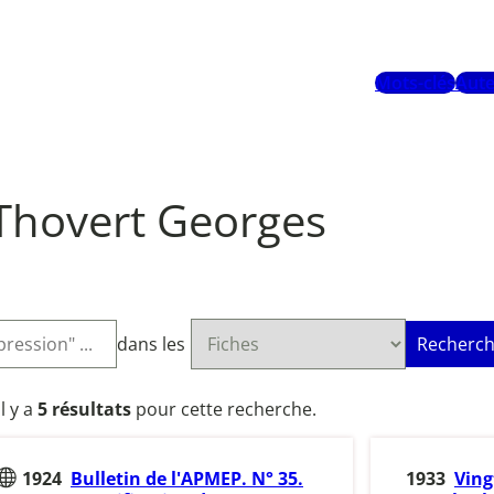
Mots-clés
Aute
Thovert Georges
dans les
Recherch
Il y a
5 résultats
pour cette recherche.
1924
Bulletin de l'APMEP. N° 35.
1933
Ving