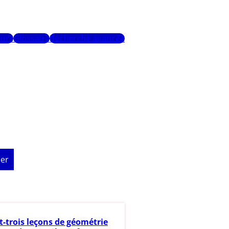
urs
Glossaire
Recherche avancée
er
t-trois leçons de géométrie