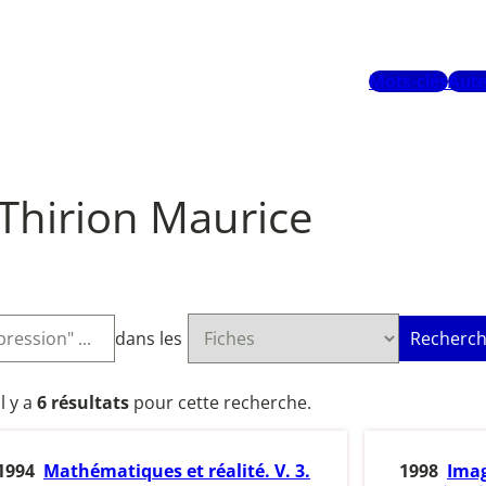
Mots-clés
Aute
Thirion Maurice
dans les
Recherch
Il y a
6 résultats
pour cette recherche.
1994
Mathématiques et réalité. V. 3.
1998
Imag