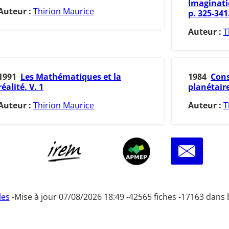
Imaginatio
Auteur :
Thirion Maurice
p. 325-341
Auteur :
T
1991
Les Mathématiques et la
1984
Cons
réalité. V. 1
planétaire
Auteur :
Thirion Maurice
Auteur :
T
les
-
Mise à jour 07/08/2026 18:49 -
42565 fiches -
17163 dans 