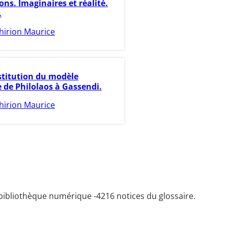
ns. Imaginaires et réalité.
.
hirion Maurice
titution du modèle
 de Philolaos à Gassendi.
hirion Maurice
bibliothèque numérique -
4216 notices du glossaire.