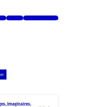
urs
Glossaire
Recherche avancée
er
es, Imaginaires,