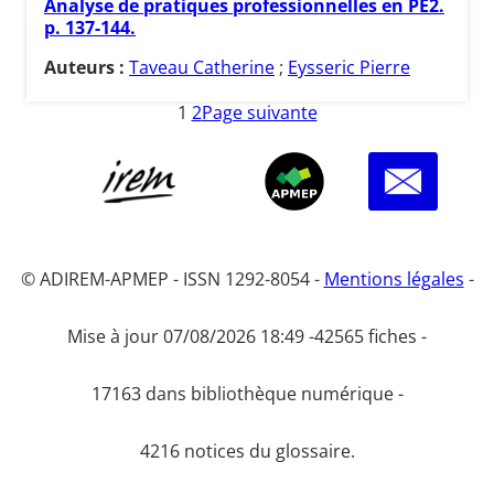
Analyse de pratiques professionnelles en PE2.
p. 137-144.
Auteurs :
Taveau Catherine
;
Eysseric Pierre
1
2
Page suivante
© ADIREM-APMEP - ISSN 1292-8054 -
Mentions légales
-
Mise à jour 07/08/2026 18:49 -
42565 fiches -
17163 dans bibliothèque numérique -
4216 notices du glossaire.