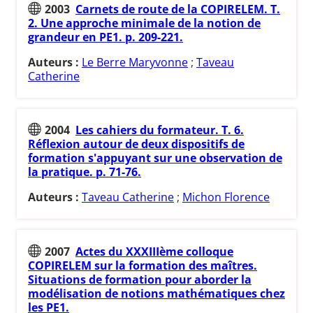
2003
Carnets de route de la COPIRELEM. T.
2. Une approche minimale de la notion de
grandeur en PE1. p. 209-221.
Auteurs :
Le Berre Maryvonne
;
Taveau
Catherine
2004
Les cahiers du formateur. T. 6.
Réflexion autour de deux dispositifs de
formation s'appuyant sur une observation de
la pratique. p. 71-76.
Auteurs :
Taveau Catherine
;
Michon Florence
2007
Actes du XXXIIIème colloque
COPIRELEM sur la formation des maîtres.
Situations de formation pour aborder la
modélisation de notions mathématiques chez
les PE1.