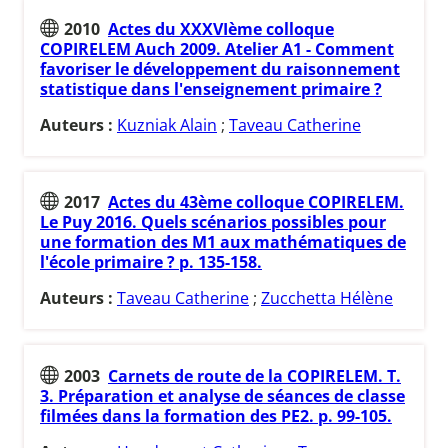
2010
Actes du XXXVIème colloque
COPIRELEM Auch 2009. Atelier A1 - Comment
favoriser le développement du raisonnement
statistique dans l'enseignement primaire ?
Auteurs :
Kuzniak Alain
;
Taveau Catherine
2017
Actes du 43ème colloque COPIRELEM.
Le Puy 2016. Quels scénarios possibles pour
une formation des M1 aux mathématiques de
l'école primaire ? p. 135-158.
Auteurs :
Taveau Catherine
;
Zucchetta Hélène
2003
Carnets de route de la COPIRELEM. T.
3. Préparation et analyse de séances de classe
filmées dans la formation des PE2. p. 99-105.