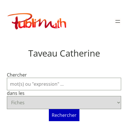
Aller
au
Publimath
contenu
Taveau Catherine
Chercher
dans les
Rechercher