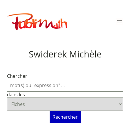
Aller
au
Publimath
contenu
Swiderek Michèle
Chercher
dans les
Rechercher