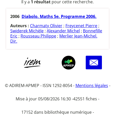
Il y a
1 résultat
pour cette recherche.
2006
Diabolo. Maths 5e. Programme 2006.
Auteurs :
Charmaty Olivier
;
Freycenet Pierre
;
Swiderek Michèle
;
Alexander Michel
;
Bonnefille
Eric
;
Rousseau Philippe
;
Merlier Jean-Michel.
Dir.
© ADIREM-APMEP - ISSN 1292-8054 -
Mentions légales
-
Mise à jour 05/08/2026 16:30 -
42551 fiches -
17152 dans bibliothèque numérique -