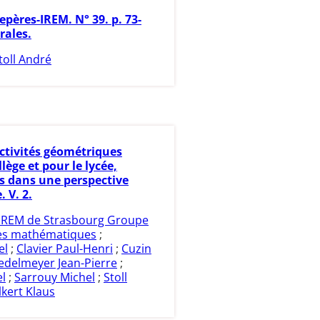
epères-IREM. N° 39. p. 73-
irales.
toll André
ctivités géométriques
llège et pour le lycée,
s dans une perspective
. V. 2.
IREM de Strasbourg Groupe
des mathématiques
;
el
;
Clavier Paul-Henri
;
Cuzin
iedelmeyer Jean-Pierre
;
l
;
Sarrouy Michel
;
Stoll
lkert Klaus