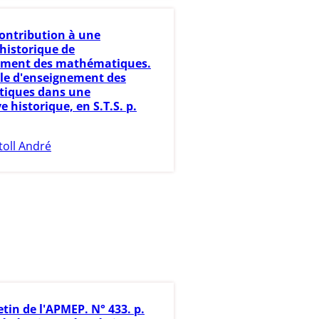
ontribution à une
historique de
ement des mathématiques.
e d'enseignement des
iques dans une
e historique, en S.T.S. p.
toll André
etin de l'APMEP. N° 433. p.