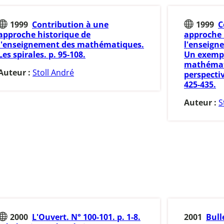
1999
Contribution à une
1999
C
approche historique de
approche 
l'enseignement des mathématiques.
l'enseign
Les spirales. p. 95-108.
Un exempl
mathémat
Auteur :
Stoll André
perspectiv
425-435.
Auteur :
S
2000
L'Ouvert. N° 100-101. p. 1-8.
2001
Bull