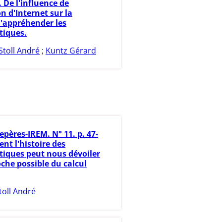
. De l'influence de
ion d'Internet sur la
'appréhender les
iques.
Stoll André
;
Kuntz Gérard
epères-IREM. N° 11. p. 47-
nt l'histoire des
ques peut nous dévoiler
che possible du calcul
toll André