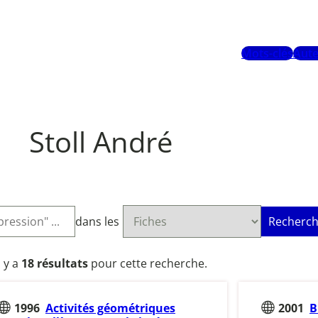
Mots-clés
Aute
Stoll André
dans les
Recherch
l y a
18 résultats
pour cette recherche.
1996
Activités géométriques
2001
B