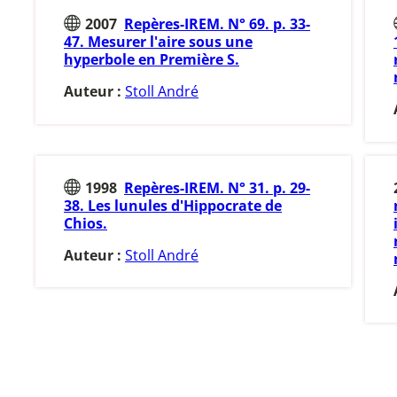
2007
Repères-IREM. N° 69. p. 33-
47. Mesurer l'aire sous une
hyperbole en Première S.
Auteur :
Stoll André
1998
Repères-IREM. N° 31. p. 29-
38. Les lunules d'Hippocrate de
Chios.
Auteur :
Stoll André