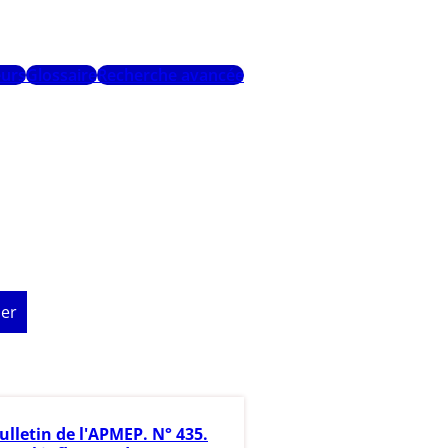
urs
Glossaire
Recherche avancée
er
ulletin de l'APMEP. N° 435.