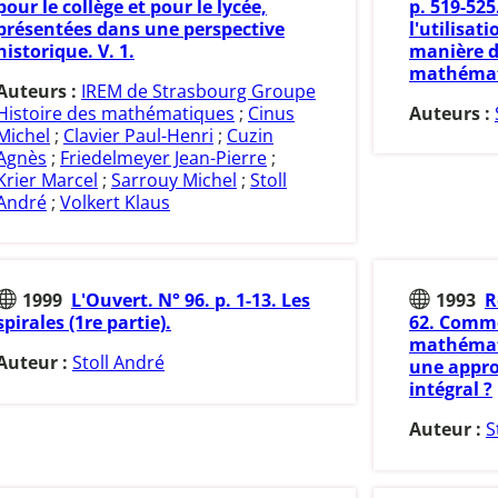
pour le collège et pour le lycée,
p. 519-525
présentées dans une perspective
l'utilisat
historique. V. 1.
manière d
mathémat
Auteurs :
IREM de Strasbourg Groupe
Histoire des mathématiques
;
Cinus
Auteurs :
Michel
;
Clavier Paul-Henri
;
Cuzin
Agnès
;
Friedelmeyer Jean-Pierre
;
Krier Marcel
;
Sarrouy Michel
;
Stoll
André
;
Volkert Klaus
1999
L'Ouvert. N° 96. p. 1-13. Les
1993
R
spirales (1re partie).
62. Comme
mathémati
Auteur :
Stoll André
une appro
intégral ?
Auteur :
S