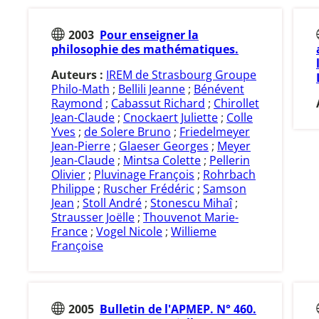
2003
Pour enseigner la
philosophie des mathématiques.
Auteurs :
IREM de Strasbourg Groupe
Philo-Math
;
Bellili Jeanne
;
Bénévent
Raymond
;
Cabassut Richard
;
Chirollet
Jean-Claude
;
Cnockaert Juliette
;
Colle
Yves
;
de Solere Bruno
;
Friedelmeyer
Jean-Pierre
;
Glaeser Georges
;
Meyer
Jean-Claude
;
Mintsa Colette
;
Pellerin
Olivier
;
Pluvinage François
;
Rohrbach
Philippe
;
Ruscher Frédéric
;
Samson
Jean
;
Stoll André
;
Stonescu Mihaî
;
Strausser Joëlle
;
Thouvenot Marie-
France
;
Vogel Nicole
;
Willieme
Françoise
2005
Bulletin de l'APMEP. N° 460.