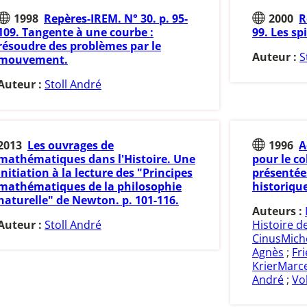
1998
Repères-IREM. N° 30. p. 95-
2000
R
109. Tangente à une courbe :
99. Les sp
résoudre des problèmes par le
Auteur :
S
mouvement.
Auteur :
Stoll André
2013
Les ouvrages de
1996
A
mathématiques dans l'Histoire. Une
pour le co
initiation à la lecture des "Principes
présentée
mathématiques de la philosophie
historique
naturelle" de Newton. p. 101-116.
Auteurs :
Auteur :
Stoll André
Histoire 
CinusMich
Agnès
;
Fr
KrierMarce
André
;
Vo