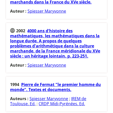
marchands dans la France du XVe siècle.
Auteur :
Spiesser Maryvonne
2002
4000 ans d'histoire des
mathématiques, les mathématiques dans la
longue durée. A propos de quelques
problèmes d'arithmétique dans la culture
marchande, de la France méridionale du XVe
siècle : un héritage lointain. p. 223-251.
Auteur :
Spiesser Maryvonne
1994
Pierre de Fermat "le premier homme du
monde". Textes et documents.
Auteurs :
Spiesser Maryvonne
;
IREM de
Toulouse. Ed.
;
CRDP Midi-Pyrénées. Ed.