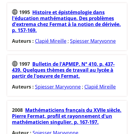
1995
Histoire et épistémologie dans
l'éducation mathématique. Des problèmes
d'extrema chez Fermat à la notion de dérivée.
p. 157-169.
Auteurs :
Clapié Mireille
;
Spiesser Maryvonne
1997
Bulletin de l'APMEP. N° 410. p. 437-
439. Quelques thèmes de travail au lycée à
partir de l'oeuvre de Fermat.
Auteurs :
Spiesser Maryvonne
;
Clapié Mireille
2008
Mathématiciens français du XVIIe siècle.
Pierre Fermat, profil et rayonnement d'un
mathématicien singulier. p. 167-197.
Auteur :
Spiesser Maryvonne