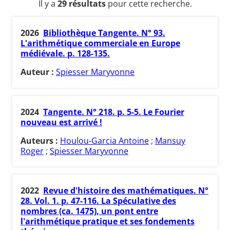
Il y a
29 résultats
pour cette recherche.
2026
Bibliothèque Tangente. N° 93.
L'arithmétique commerciale en Europe
médiévale. p. 128-135.
Auteur :
Spiesser Maryvonne
2024
Tangente. N° 218. p. 5-5. Le Fourier
nouveau est arrivé !
Auteurs :
Houlou-Garcia Antoine
;
Mansuy
Roger
;
Spiesser Maryvonne
2022
Revue d'histoire des mathématiques. N°
28. Vol. 1. p. 47-116. La Spéculative des
nombres (ca. 1475), un pont entre
l'arithmétique pratique et ses fondements