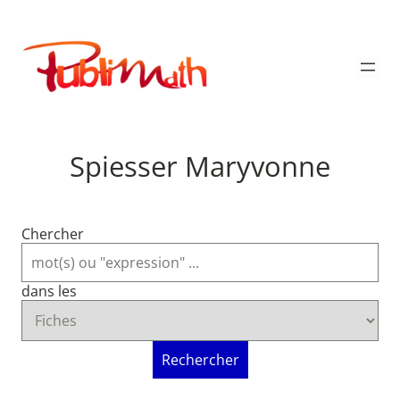
Aller
au
Publimath
contenu
Spiesser Maryvonne
Chercher
dans les
Rechercher