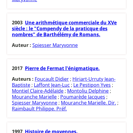
2003
Une arithmétique commerciale du XVe
siècle : le "Compendy de la praticque des
nombres" de Barthélémy de Romans.
Auteur :
Spiesser Maryvonne
2017
Pierre de Fermat l'énigmatique.
Auteurs :
Foucault Didier
;
Hiriart-Urruty Jean-
Baptiste
;
Laffont Jean-Luc
;
Le Pestipon Yves
;
Montiel Claire-Adélaïde
;
Montoliu Delphine
;
Mouranche Marielle
;
Poumarède Jacques
;
Spiesser Maryvonne
;
Mouranche Marielle. Dir.
;
Raimbault Philippe. Préf.
1997
Histoire de moyennes.