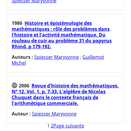
Spiesser Maryvonne
1986
Histoire et épistémologie des
mathématiques : rôle des problèmes dans
l'histoire et l'activité mathématique. Du
rouleau de cuir au problème 31 du papyrus
Rhind. p 179-192.
Auteurs :
Spiesser Maryvonne
;
Guillemot
Michel
2006
Revue d'histoire des mathématiques.
N° 12. Vol. 1. p. 7-33. L'algèbre de Nicolas
Chuquet dans le contexte français de
l'arithmétique commerciale.
Auteur :
Spiesser Maryvonne
1
2
Page suivante