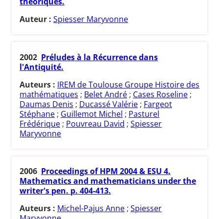
théoriques.
Auteur :
Spiesser Maryvonne
2002
Préludes à la Récurrence dans
l'Antiquité.
Auteurs :
IREM de Toulouse Groupe Histoire des
mathématiques
;
Belet André
;
Cases Roseline
;
Daumas Denis
;
Ducassé Valérie
;
Fargeot
Stéphane
;
Guillemot Michel
;
Pasturel
Frédérique
;
Pouvreau David
;
Spiesser
Maryvonne
2006
Proceedings of HPM 2004 & ESU 4.
Mathematics and mathematicians under the
writer's pen. p. 404-413.
Auteurs :
Michel-Pajus Anne
;
Spiesser
Maryvonne