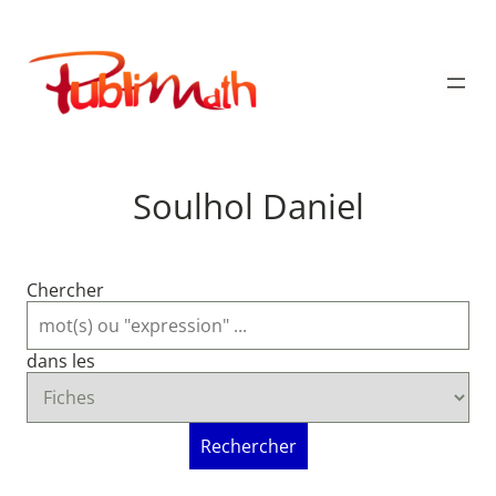
Aller
au
Publimath
contenu
Soulhol Daniel
Chercher
dans les
Rechercher