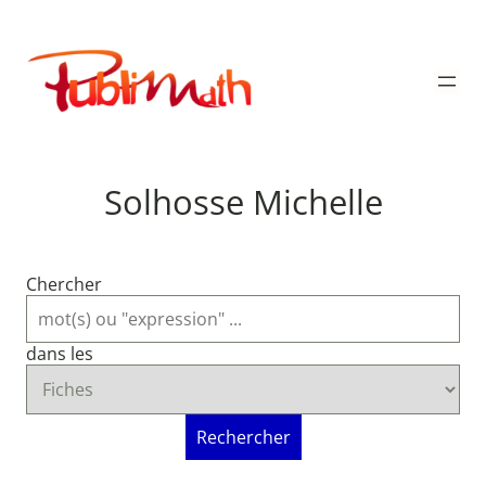
Aller
au
Publimath
contenu
Solhosse Michelle
Chercher
dans les
Rechercher