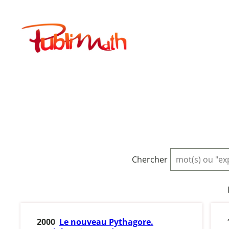
Aller
au
Publimath
contenu
Chercher
2000
Le nouveau Pythagore.