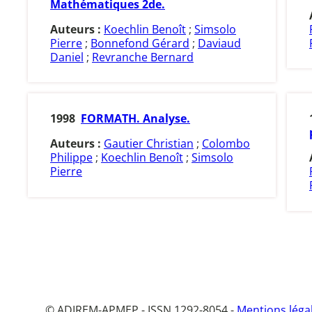
Mathématiques 2de.
Auteurs :
Koechlin Benoît
;
Simsolo
Pierre
;
Bonnefond Gérard
;
Daviaud
Daniel
;
Revranche Bernard
1998
FORMATH. Analyse.
Auteurs :
Gautier Christian
;
Colombo
Philippe
;
Koechlin Benoît
;
Simsolo
Pierre
© ADIREM-APMEP - ISSN 1292-8054 -
Mentions léga