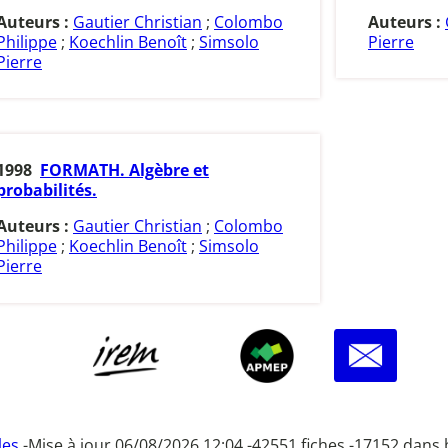
Auteurs :
Gautier Christian
;
Colombo
Auteurs :
Philippe
;
Koechlin Benoît
;
Simsolo
Pierre
Pierre
1998
FORMATH. Algèbre et
probabilités.
Auteurs :
Gautier Christian
;
Colombo
Philippe
;
Koechlin Benoît
;
Simsolo
Pierre
les
-
Mise à jour 06/08/2026 12:04 -
42551 fiches -
17152 dans 