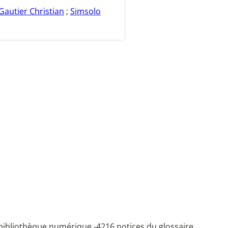
Gautier Christian
;
Simsolo
bibliothèque numérique -
4216 notices du glossaire.