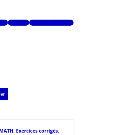
urs
Glossaire
Recherche avancée
er
ATH. Exercices corrigés.