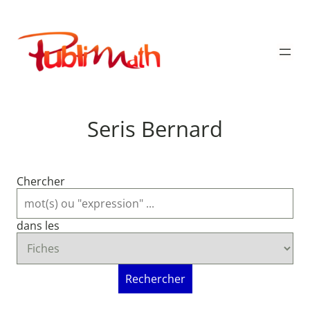
Aller
au
Publimath
contenu
Seris Bernard
Chercher
dans les
Rechercher