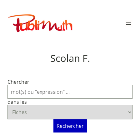
Aller
au
Publimath
contenu
Scolan F.
Chercher
dans les
Rechercher