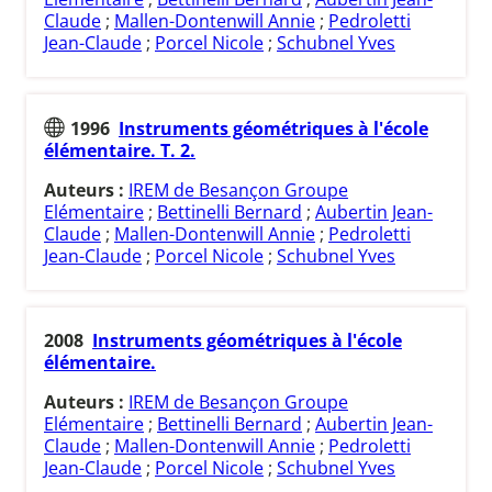
Claude
;
Mallen-Dontenwill Annie
;
Pedroletti
Jean-Claude
;
Porcel Nicole
;
Schubnel Yves
1996
Instruments géométriques à l'école
élémentaire. T. 2.
Auteurs :
IREM de Besançon Groupe
Elémentaire
;
Bettinelli Bernard
;
Aubertin Jean-
Claude
;
Mallen-Dontenwill Annie
;
Pedroletti
Jean-Claude
;
Porcel Nicole
;
Schubnel Yves
2008
Instruments géométriques à l'école
élémentaire.
Auteurs :
IREM de Besançon Groupe
Elémentaire
;
Bettinelli Bernard
;
Aubertin Jean-
Claude
;
Mallen-Dontenwill Annie
;
Pedroletti
Jean-Claude
;
Porcel Nicole
;
Schubnel Yves