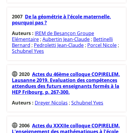
2007
De la géométrie à l'école maternelle,
pourquoi pas ?
Auteurs :
IREM de Besançon Groupe
Elémentaire
;
Aubertin Jean-Claude
;
Bettinelli
Bernard
;
Pedroletti Jean-Claude
;
Porcel Nicole
;
Schubnel Yves
2020
Actes du 46ème colloque COPIRELEM.
Lausanne 2019. Evaluation des compétences
attendues des futurs enseignants formés à la
HEP Fribourg. p. 267-300.
Auteurs :
Dreyer Nicolas
;
Schubnel Yves
2006
Actes du XXXIIe colloque COPIRELEM.
L'enseignement des mathématiques à l'école