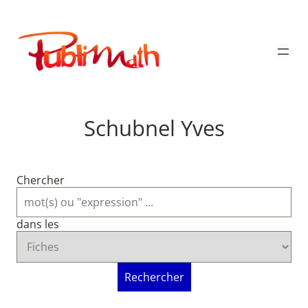
Aller
au
Publimath
contenu
Schubnel Yves
Chercher
dans les
Rechercher