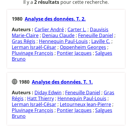
Il y a
2 résultats
pour cette recherche.
1980
Analyse des données. T. 2.
Auteurs :
Carlier André
;
Carter L.
;
Dauvisis
Marie-Claire
;
Deniau Claude
;
Feneuille Daniel
;
Gras Régis
;
Hennequin Paul-Louis
;
Laville C.
;
Lerman Israël-César
;
Oppenheim Georges
;
Pluvinage François
;
Pontier Jacques
;
Salgues
Bruno
1980
Analyse des données. T. 1.
Auteurs :
Diday Edwin
;
Feneuille Daniel
;
Gras
Régis
;
Hatt Thierry
;
Hennequin Paul-Louis
;
Lerman Israël-César
;
Letourneux Jean-Pierre
;
Pluvinage François
;
Pontier Jacques
;
Salgues
Bruno