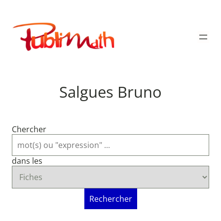
Aller
au
Publimath
contenu
Salgues Bruno
Chercher
dans les
Rechercher