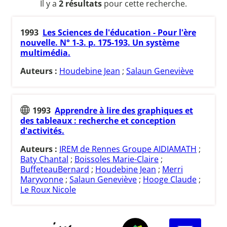
Il y a
2 résultats
pour cette recherche.
1993
Les Sciences de l'éducation - Pour l'ère
nouvelle. N° 1-3. p. 175-193. Un système
multimédia.
Auteurs :
Houdebine Jean
;
Salaun Geneviève
1993
Apprendre à lire des graphiques et
des tableaux : recherche et conception
d'activités.
Auteurs :
IREM de Rennes Groupe AIDIAMATH
;
Baty Chantal
;
Boissoles Marie-Claire
;
BuffeteauBernard
;
Houdebine Jean
;
Merri
Maryvonne
;
Salaun Geneviève
;
Hooge Claude
;
Le Roux Nicole