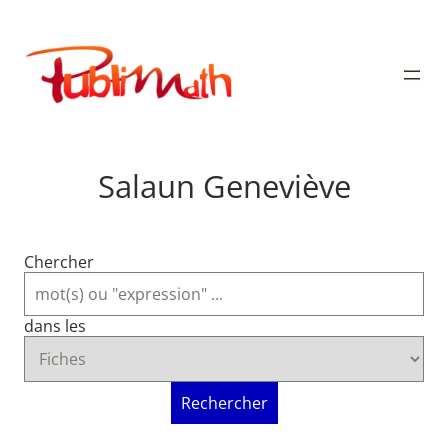
Aller
au
Publimath
contenu
Salaun Geneviève
Chercher
dans les
Rechercher