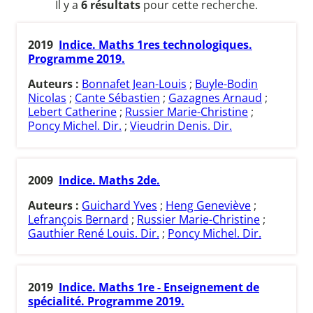
Il y a
6 résultats
pour cette recherche.
2019
Indice. Maths 1res technologiques.
Programme 2019.
Auteurs :
Bonnafet Jean-Louis
;
Buyle-Bodin
Nicolas
;
Cante Sébastien
;
Gazagnes Arnaud
;
Lebert Catherine
;
Russier Marie-Christine
;
Poncy Michel. Dir.
;
Vieudrin Denis. Dir.
2009
Indice. Maths 2de.
Auteurs :
Guichard Yves
;
Heng Geneviève
;
Lefrançois Bernard
;
Russier Marie-Christine
;
Gauthier René Louis. Dir.
;
Poncy Michel. Dir.
2019
Indice. Maths 1re - Enseignement de
spécialité. Programme 2019.