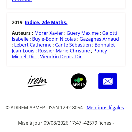
2019
Indice. 2de Maths.
Auteurs :
Morer Xavier
;
Guery Maxime
;
Galotti
Isabelle
;
Buyle-Bodin Nicolas
;
Gazagnes Arnaud
;
Lebert Catherine
;
Cante Sébastien
;
Bonnafet
Jean-Louis
;
Russier Marie-Christine
;
Poncy
Michel. Dir.
;
Vieudrin Denis. Dir.
© ADIREM-APMEP - ISSN 1292-8054 -
Mentions légales
-
Mise à jour 09/08/2026 17:47 -
42579 fiches -