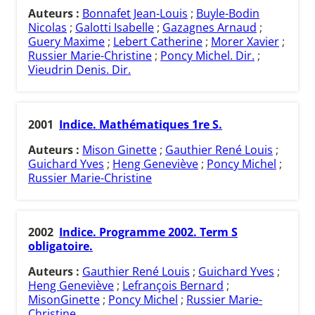
Auteurs :
Bonnafet Jean-Louis
;
Buyle-Bodin
Nicolas
;
Galotti Isabelle
;
Gazagnes Arnaud
;
Guery Maxime
;
Lebert Catherine
;
Morer Xavier
;
Russier Marie-Christine
;
Poncy Michel. Dir.
;
Vieudrin Denis. Dir.
2001
Indice. Mathématiques 1re S.
Auteurs :
Mison Ginette
;
Gauthier René Louis
;
Guichard Yves
;
Heng Geneviève
;
Poncy Michel
;
Russier Marie-Christine
2002
Indice. Programme 2002. Term S
obligatoire.
Auteurs :
Gauthier René Louis
;
Guichard Yves
;
Heng Geneviève
;
Lefrançois Bernard
;
MisonGinette
;
Poncy Michel
;
Russier Marie-
Christine