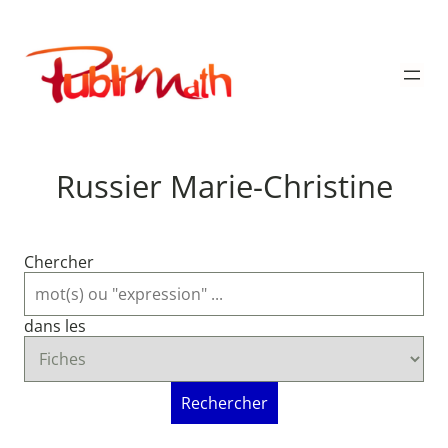
Aller
au
Publimath
contenu
Russier Marie-Christine
Chercher
dans les
Rechercher