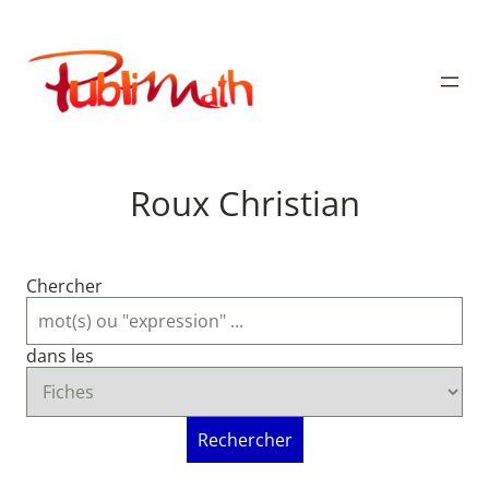
Aller
au
Publimath
contenu
Roux Christian
Chercher
dans les
Rechercher