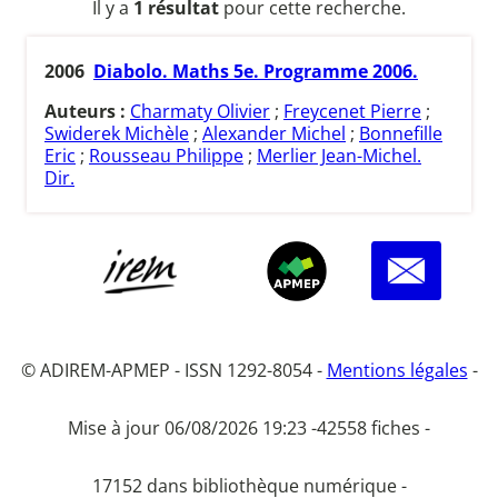
Il y a
1 résultat
pour cette recherche.
2006
Diabolo. Maths 5e. Programme 2006.
Auteurs :
Charmaty Olivier
;
Freycenet Pierre
;
Swiderek Michèle
;
Alexander Michel
;
Bonnefille
Eric
;
Rousseau Philippe
;
Merlier Jean-Michel.
Dir.
© ADIREM-APMEP - ISSN 1292-8054 -
Mentions légales
-
Mise à jour 06/08/2026 19:23 -
42558 fiches -
17152 dans bibliothèque numérique -