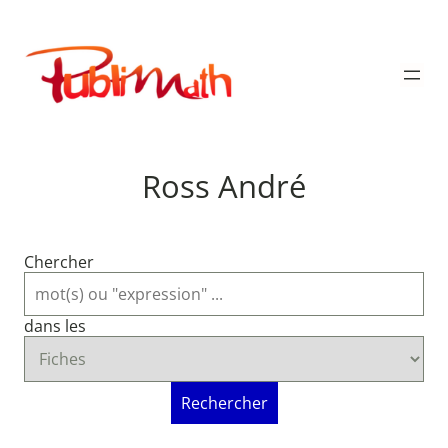
Aller
au
Publimath
contenu
Ross André
Chercher
dans les
Rechercher