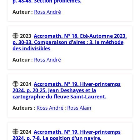
p. 48-48. Section problèmes.
Auteur :
Ross André
2023
Accromath. N° 18. Eté-Automne 2023.
p. 30-33. Comparaison d'aires : 3. la méthode
des indivisibles
Auteur :
Ross André
2024
Accromath. N° 19. Hiver-printemps
2024. p. 20-25. Jean Deshayes et la
cartographie du fleuve Saint-Laurent.
Auteurs :
Ross André
;
Ross Alain
2024
Accromath. N° 19. Hiver-printemps
2024. p. 7-8. La position d'un navire.