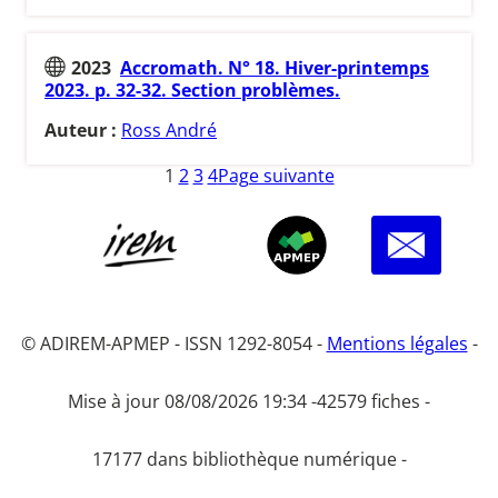
2023
Accromath. N° 18. Hiver-printemps
2023. p. 32-32. Section problèmes.
Auteur :
Ross André
1
2
3
4
Page suivante
© ADIREM-APMEP - ISSN 1292-8054 -
Mentions légales
-
Mise à jour 08/08/2026 19:34 -
42579 fiches -
17177 dans bibliothèque numérique -