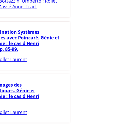
Bottazzini Umberto
;
Rollet
assé Anne. Trad.
ination Systèmes
s avec Poincaré. Génie et
e : le cas d'Henri
p. 85-99.
ollet Laurent
mages des
ques. Génie et
e : le cas d'Henri
ollet Laurent