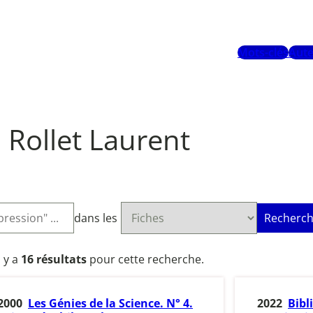
Mots-clés
Aute
Rollet Laurent
dans les
Recherch
l y a
16 résultats
pour cette recherche.
2000
Les Génies de la Science. N° 4.
2022
Bibl