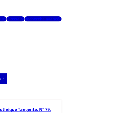
urs
Glossaire
Recherche avancée
er
iothèque Tangente. N° 79.