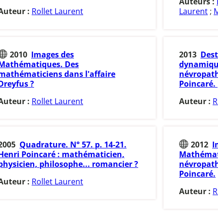
Auteurs :
Auteur :
Rollet Laurent
Laurent
;
M
2010
Images des
2013
Dest
Mathématiques. Des
dynamique
mathématiciens dans l'affaire
névropathi
Dreyfus ?
Poincaré. 
Auteur :
Rollet Laurent
Auteur :
R
2005
Quadrature. N° 57. p. 14-21.
2012
I
Henri Poincaré : mathématicien,
Mathémati
physicien, philosophe... romancier ?
névropathi
Poincaré.
Auteur :
Rollet Laurent
Auteur :
R