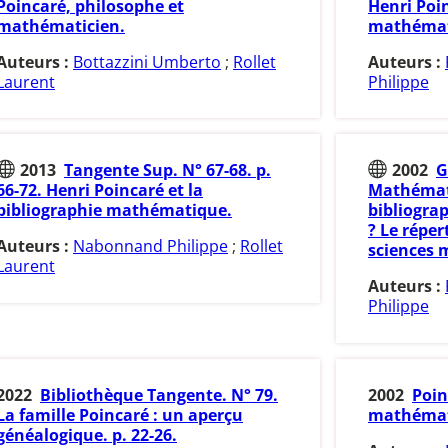
Poincaré, philosophe et
Henri Poin
mathématicien.
mathémati
Auteurs :
Bottazzini Umberto
;
Rollet
Auteurs :
Laurent
Philippe
2013
Tangente Sup. N° 67-68. p.
2002
G
66-72. Henri Poincaré et la
Mathémati
bibliographie mathématique.
bibliogra
? Le réper
Auteurs :
Nabonnand Philippe
;
Rollet
sciences 
Laurent
Auteurs :
Philippe
2022
Bibliothèque Tangente. N° 79.
2002
Poin
La famille Poincaré : un aperçu
mathémat
généalogique. p. 22-26.