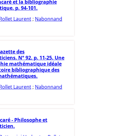
caré et la bibliographie
que. p. 94-101.
Rollet Laurent
;
Nabonnand
azette des
ciens. N° 92. p. 11-25. Une
phie mathématique idéale
toire bibliographique des
mathématiques.
Rollet Laurent
;
Nabonnand
caré - Philosophe et
icien.