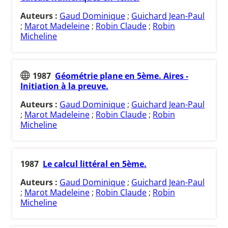
Auteurs :
Gaud Dominique
;
Guichard Jean-Paul
;
Marot Madeleine
;
Robin Claude
;
Robin
Micheline
1987
Géométrie plane en 5ème. Aires -
Initiation à la preuve.
Auteurs :
Gaud Dominique
;
Guichard Jean-Paul
;
Marot Madeleine
;
Robin Claude
;
Robin
Micheline
1987
Le calcul littéral en 5ème.
Auteurs :
Gaud Dominique
;
Guichard Jean-Paul
;
Marot Madeleine
;
Robin Claude
;
Robin
Micheline