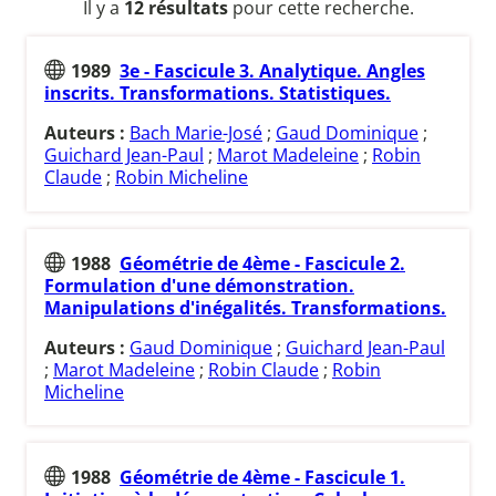
Il y a
12 résultats
pour cette recherche.
1989
3e - Fascicule 3. Analytique. Angles
inscrits. Transformations. Statistiques.
Auteurs :
Bach Marie-José
;
Gaud Dominique
;
Guichard Jean-Paul
;
Marot Madeleine
;
Robin
Claude
;
Robin Micheline
1988
Géométrie de 4ème - Fascicule 2.
Formulation d'une démonstration.
Manipulations d'inégalités. Transformations.
Auteurs :
Gaud Dominique
;
Guichard Jean-Paul
;
Marot Madeleine
;
Robin Claude
;
Robin
Micheline
1988
Géométrie de 4ème - Fascicule 1.