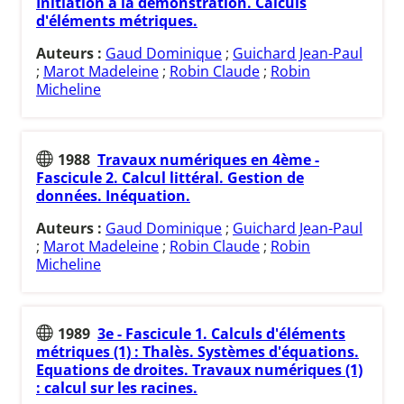
Initiation à la démonstration. Calculs
d'éléments métriques.
Auteurs :
Gaud Dominique
;
Guichard Jean-Paul
;
Marot Madeleine
;
Robin Claude
;
Robin
Micheline
1988
Travaux numériques en 4ème -
Fascicule 2. Calcul littéral. Gestion de
données. Inéquation.
Auteurs :
Gaud Dominique
;
Guichard Jean-Paul
;
Marot Madeleine
;
Robin Claude
;
Robin
Micheline
1989
3e - Fascicule 1. Calculs d'éléments
métriques (1) : Thalès. Systèmes d'équations.
Equations de droites. Travaux numériques (1)
: calcul sur les racines.