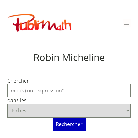
Aller
au
Publimath
contenu
Robin Micheline
Chercher
dans les
Rechercher