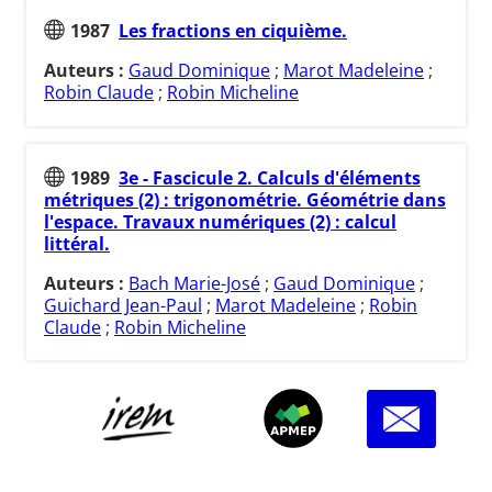
1987
Les fractions en ciquième.
Auteurs :
Gaud Dominique
;
Marot Madeleine
;
Robin Claude
;
Robin Micheline
1989
3e - Fascicule 2. Calculs d'éléments
métriques (2) : trigonométrie. Géométrie dans
l'espace. Travaux numériques (2) : calcul
littéral.
Auteurs :
Bach Marie-José
;
Gaud Dominique
;
Guichard Jean-Paul
;
Marot Madeleine
;
Robin
Claude
;
Robin Micheline