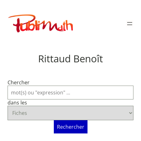
Aller
au
Publimath
contenu
Rittaud Benoît
Chercher
dans les
Rechercher