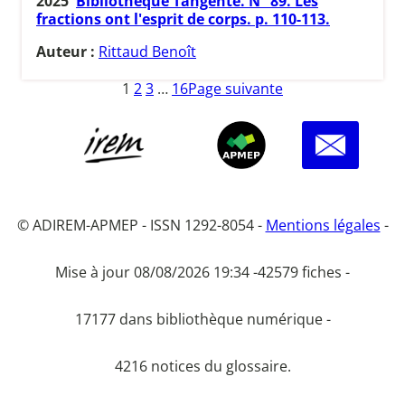
2025
Bibliothèque Tangente. N° 89. Les
fractions ont l'esprit de corps. p. 110-113.
Auteur :
Rittaud Benoît
1
2
3
…
16
Page suivante
© ADIREM-APMEP - ISSN 1292-8054 -
Mentions légales
-
Mise à jour 08/08/2026 19:34 -
42579 fiches -
17177 dans bibliothèque numérique -
4216 notices du glossaire.