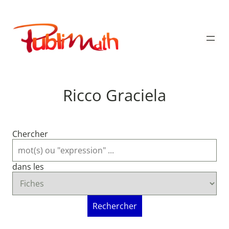
Aller
au
Publimath
contenu
Ricco Graciela
Chercher
dans les
Rechercher