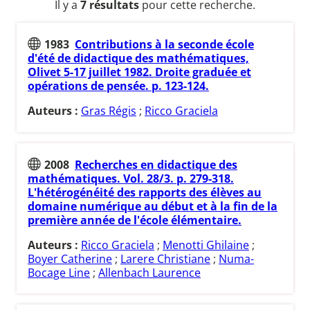
Il y a
7 résultats
pour cette recherche.
1983
Contributions à la seconde école
d'été de didactique des mathématiques,
Olivet 5-17 juillet 1982. Droite graduée et
opérations de pensée. p. 123-124.
Auteurs :
Gras Régis
;
Ricco Graciela
2008
Recherches en didactique des
mathématiques. Vol. 28/3. p. 279-318.
L'hétérogénéité des rapports des élèves au
domaine numérique au début et à la fin de la
première année de l'école élémentaire.
Auteurs :
Ricco Graciela
;
Menotti Ghilaine
;
Boyer Catherine
;
Larere Christiane
;
Numa-
Bocage Line
;
Allenbach Laurence