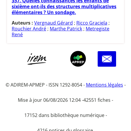
357. Quelles connaissances les enfants de
sixième ont-ils des structures multiplicatives
élémentaires ? Un sondage.
Auteurs :
Vergnaud Gérard
;
Ricco Graciela
;
Rouchier André
;
Marthe Patrick
;
Metregiste
René
© ADIREM-APMEP - ISSN 1292-8054 -
Mentions légales
-
Mise à jour 06/08/2026 12:04 -
42551 fiches -
17152 dans bibliothèque numérique -
4216 notices du glossaire.