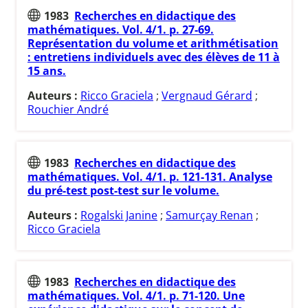
1983
Recherches en didactique des
mathématiques. Vol. 4/1. p. 27-69.
Représentation du volume et arithmétisation
: entretiens individuels avec des élèves de 11 à
15 ans.
Auteurs :
Ricco Graciela
;
Vergnaud Gérard
;
Rouchier André
1983
Recherches en didactique des
mathématiques. Vol. 4/1. p. 121-131. Analyse
du pré-test post-test sur le volume.
Auteurs :
Rogalski Janine
;
Samurçay Renan
;
Ricco Graciela
1983
Recherches en didactique des
mathématiques. Vol. 4/1. p. 71-120. Une