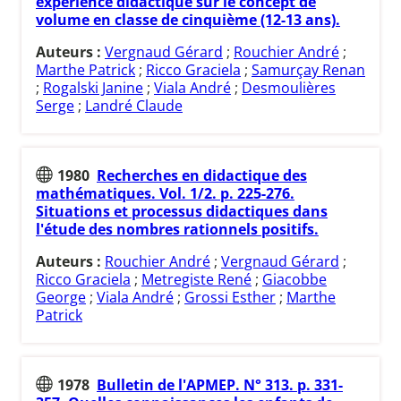
expérience didactique sur le concept de
volume en classe de cinquième (12-13 ans).
Auteurs :
Vergnaud Gérard
;
Rouchier André
;
Marthe Patrick
;
Ricco Graciela
;
Samurçay Renan
;
Rogalski Janine
;
Viala André
;
Desmoulières
Serge
;
Landré Claude
1980
Recherches en didactique des
mathématiques. Vol. 1/2. p. 225-276.
Situations et processus didactiques dans
l'étude des nombres rationnels positifs.
Auteurs :
Rouchier André
;
Vergnaud Gérard
;
Ricco Graciela
;
Metregiste René
;
Giacobbe
George
;
Viala André
;
Grossi Esther
;
Marthe
Patrick
1978
Bulletin de l'APMEP. N° 313. p. 331-