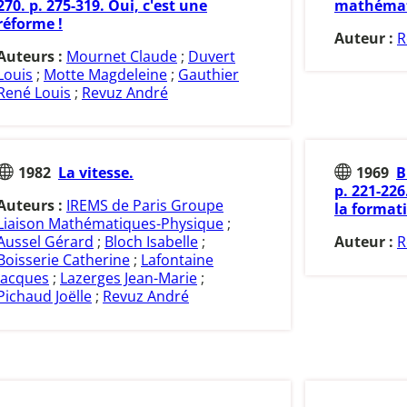
270. p. 275-319. Oui, c'est une
mathémat
réforme !
Auteur :
R
Auteurs :
Mournet Claude
;
Duvert
Louis
;
Motte Magdeleine
;
Gauthier
René Louis
;
Revuz André
1982
La vitesse.
1969
B
p. 221-226
Auteurs :
IREMS de Paris Groupe
la format
Liaison Mathématiques-Physique
;
Aussel Gérard
;
Bloch Isabelle
;
Auteur :
R
Boisserie Catherine
;
Lafontaine
Jacques
;
Lazerges Jean-Marie
;
Pichaud Joëlle
;
Revuz André