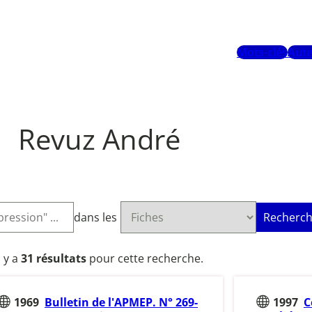
Mots-clés
Aute
Revuz André
dans les
Recherch
l y a
31 résultats
pour cette recherche.
1969
Bulletin de l'APMEP. N° 269-
1997
C