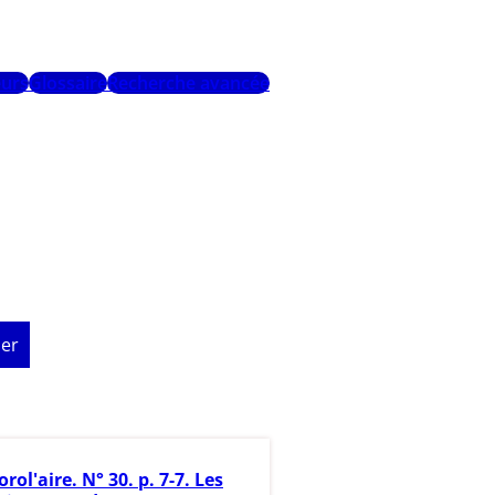
urs
Glossaire
Recherche avancée
er
orol'aire. N° 30. p. 7-7. Les