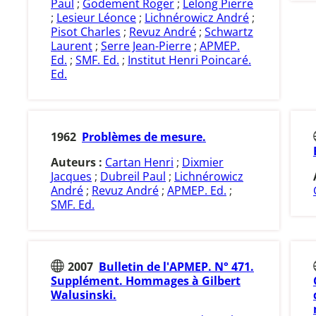
Paul
;
Godement Roger
;
Lelong Pierre
;
Lesieur Léonce
;
Lichnérowicz André
;
Pisot Charles
;
Revuz André
;
Schwartz
Laurent
;
Serre Jean-Pierre
;
APMEP.
Ed.
;
SMF. Ed.
;
Institut Henri Poincaré.
Ed.
1962
Problèmes de mesure.
Auteurs :
Cartan Henri
;
Dixmier
Jacques
;
Dubreil Paul
;
Lichnérowicz
André
;
Revuz André
;
APMEP. Ed.
;
SMF. Ed.
2007
Bulletin de l'APMEP. N° 471.
Supplément. Hommages à Gilbert
Walusinski.