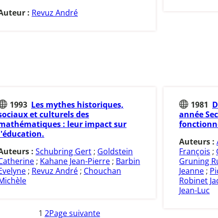
Auteur :
Revuz André
1993
Les mythes historiques,
1981
D
sociaux et culturels des
année Sec
mathématiques : leur impact sur
fonction
l'éducation.
Auteurs :
Auteurs :
Schubring Gert
;
Goldstein
François
;
Catherine
;
Kahane Jean-Pierre
;
Barbin
Gruning R
Evelyne
;
Revuz André
;
Chouchan
Jeanne
;
Pi
Michèle
Robinet Ja
Jean-Luc
1
2
Page suivante