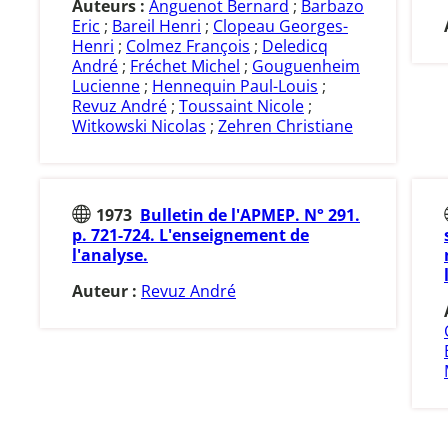
Auteurs :
Anguenot Bernard
;
Barbazo
Eric
;
Bareil Henri
;
Clopeau Georges-
Henri
;
Colmez François
;
Deledicq
André
;
Fréchet Michel
;
Gouguenheim
Lucienne
;
Hennequin Paul-Louis
;
Revuz André
;
Toussaint Nicole
;
Witkowski Nicolas
;
Zehren Christiane
1973
Bulletin de l'APMEP. N° 291.
p. 721-724. L'enseignement de
l'analyse.
Auteur :
Revuz André