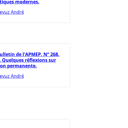
iques modernes.
evuz André
ulletin de l'APMEP. N° 268.
. Quelques réflexions sur
ion permanente.
evuz André