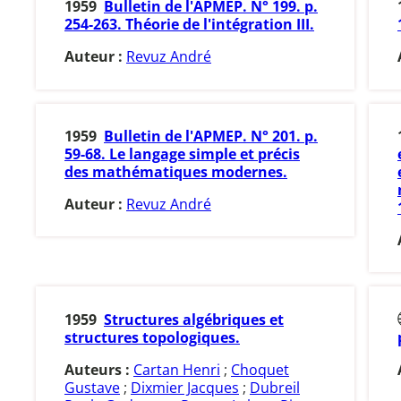
1959
Bulletin de l'APMEP. N° 199. p.
254-263. Théorie de l'intégration III.
Auteur :
Revuz André
1959
Bulletin de l'APMEP. N° 201. p.
59-68. Le langage simple et précis
des mathématiques modernes.
Auteur :
Revuz André
1959
Structures algébriques et
structures topologiques.
Auteurs :
Cartan Henri
;
Choquet
Gustave
;
Dixmier Jacques
;
Dubreil