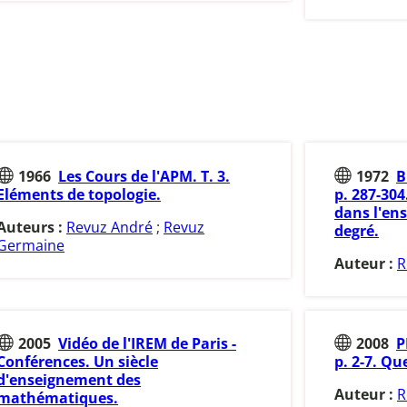
1966
Les Cours de l'APM. T. 3.
1972
B
Eléments de topologie.
p. 287-304
dans l'en
Auteurs :
Revuz André
;
Revuz
degré.
Germaine
Auteur :
R
2005
Vidéo de l'IREM de Paris -
2008
P
Conférences. Un siècle
p. 2-7. Qu
d'enseignement des
Auteur :
R
mathématiques.