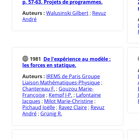
p. 57-63. Projets de programmes.
Auteurs :
Walusinski Gilbert
;
Revuz
André
1981
De l'expérience au modèle :
les forces en statique.
Auteurs :
IREMS de Paris Groupe
Liaison Mathématiques-Physique
;
Chantereau F.
;
Gouzou Marie-
Françoise
;
Kempf J-P.
;
Lafontaine
Jacques
;
Milot Marie-Christine
;
Pichaud Joëlle
;
Ravez Claire
;
Revuz
André
;
Grünig R.