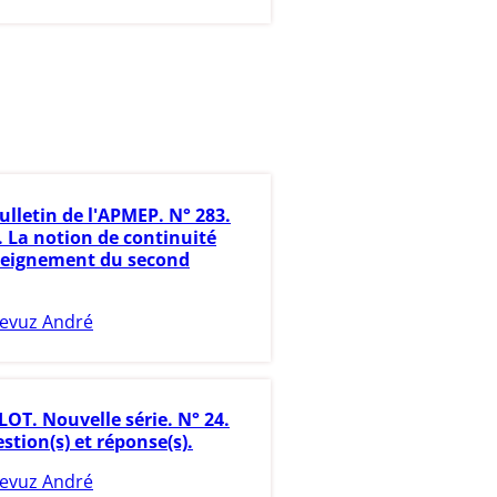
ulletin de l'APMEP. N° 283.
. La notion de continuité
seignement du second
evuz André
LOT. Nouvelle série. N° 24.
estion(s) et réponse(s).
evuz André