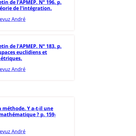
etin de l'APMEP. N° 196. p.
éorie de l'intégration.
evuz André
etin de l'APMEP. N° 183. p.
spaces euclidiens et
étriques.
evuz André
a méthode. Y a-t-il une
athématique ? p. 159-
evuz André