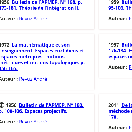
1959
Bulletin de l'APMEP. N° 198. p.
1959
Bull
173-181. Théorie de l'intégration II.
95-106. Th
Auteur :
Revuz André
Auteur :
R
1972
La mathématique et son
1957
Bull
enseignement. Espaces euclidiens et
176-184. E
espaces métriques - notions
espaces m
métriques et notions topologique. p.
Auteur :
R
156-165.
Auteur :
Revuz André
1956
Bulletin de l'APMEP. N° 180.
2011
De l
p. 100-106. Espaces projectifs.
méthode m
178.
Auteur :
Revuz André
Auteur :
R