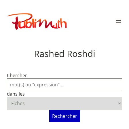
Aller
au
Publimath
contenu
Rashed Roshdi
Chercher
dans les
Rechercher