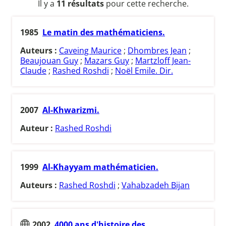
Il y a
11 résultats
pour cette recherche.
1985
Le matin des mathématiciens.
Auteurs :
Caveing Maurice
;
Dhombres Jean
;
Beaujouan Guy
;
Mazars Guy
;
Martzloff Jean-
Claude
;
Rashed Roshdi
;
Noël Emile. Dir.
2007
Al-Khwarizmi.
Auteur :
Rashed Roshdi
1999
Al-Khayyam mathématicien.
Auteurs :
Rashed Roshdi
;
Vahabzadeh Bijan
2002
4000 ans d'histoire des