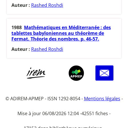
Auteur :
Rashed Roshdi
1988
Mathématiques en Méditerranée : des
tablettes babyloniennes au théorème de
Fermat. Théorie des nombres. p. 46-57.
Auteur :
Rashed Roshdi
© ADIREM-APMEP - ISSN 1292-8054 -
Mentions légales
-
Mise à jour 06/08/2026 12:04 -
42551 fiches -