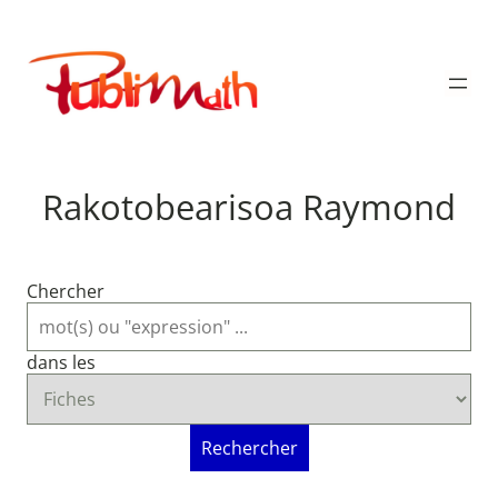
Aller
au
Publimath
contenu
Rakotobearisoa Raymond
Chercher
dans les
Rechercher