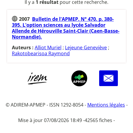
Il y a
1 résultat
pour cette recherche.
2007
Bulletin de l'APMEP. N° 470. p. 380-
395. L'option sciences au lycée Salvador
Allende de Hérouville Saint-Clair (Caen-Basse-
Normandie).
Auteurs :
Alliot Muriel
;
Lejeune Geneviève
;
Rakotobearisoa Raymond
© ADIREM-APMEP - ISSN 1292-8054 -
Mentions légales
-
Mise à jour 07/08/2026 18:49 -
42565 fiches -