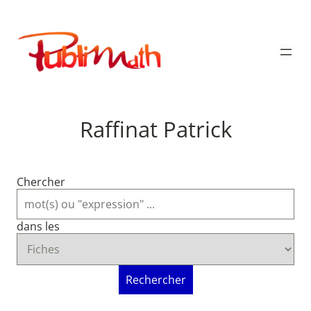
Aller
au
Publimath
contenu
Raffinat Patrick
Chercher
dans les
Rechercher