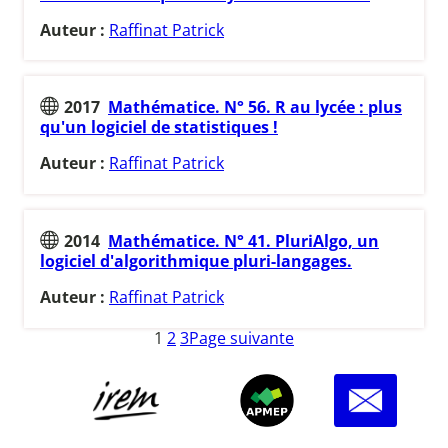
Auteur :
Raffinat Patrick
2017
Mathématice. N° 56. R au lycée : plus
qu'un logiciel de statistiques !
Auteur :
Raffinat Patrick
2014
Mathématice. N° 41. PluriAlgo, un
logiciel d'algorithmique pluri-langages.
Auteur :
Raffinat Patrick
1
2
3
Page suivante