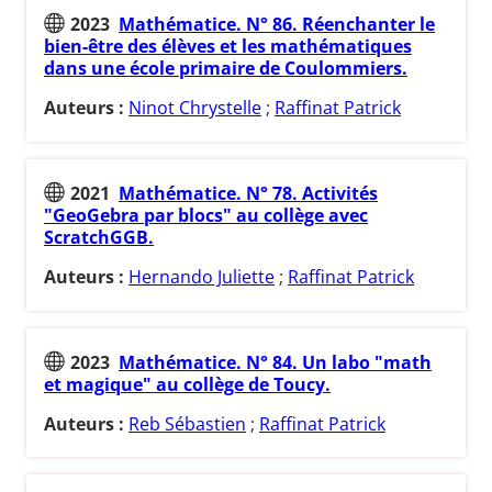
2023
Mathématice. N° 86. Réenchanter le
bien-être des élèves et les mathématiques
dans une école primaire de Coulommiers.
Auteurs :
Ninot Chrystelle
;
Raffinat Patrick
2021
Mathématice. N° 78. Activités
"GeoGebra par blocs" au collège avec
ScratchGGB.
Auteurs :
Hernando Juliette
;
Raffinat Patrick
2023
Mathématice. N° 84. Un labo "math
et magique" au collège de Toucy.
Auteurs :
Reb Sébastien
;
Raffinat Patrick