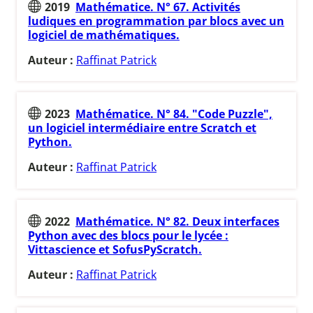
2019
Mathématice. N° 67. Activités
ludiques en programmation par blocs avec un
logiciel de mathématiques.
Auteur :
Raffinat Patrick
2023
Mathématice. N° 84. "Code Puzzle",
un logiciel intermédiaire entre Scratch et
Python.
Auteur :
Raffinat Patrick
2022
Mathématice. N° 82. Deux interfaces
Python avec des blocs pour le lycée :
Vittascience et SofusPyScratch.
Auteur :
Raffinat Patrick