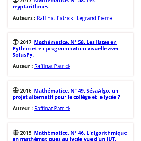
2017
Mathématice. N° 58. Les
cryptarithmes.
Auteurs :
Raffinat Patrick
;
Legrand Pierre
2017
Mathématice. N° 58. Les listes en
Python et en programmation visuelle avec
SofusPy.
Auteur :
Raffinat Patrick
2016
Mathématice. N° 49. SésaAlgo, un
projet alternatif pour le collège et le lycée ?
Auteur :
Raffinat Patrick
2015
Mathématice. N° 46. L'algorithmique
en mathématiques au lycée vue d'un IUT.