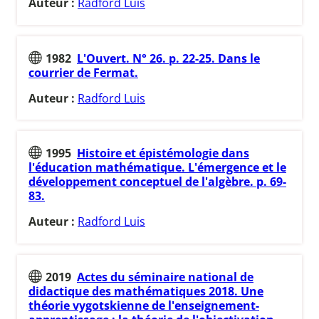
Auteur :
Radford Luis
1982
L'Ouvert. N° 26. p. 22-25. Dans le
courrier de Fermat.
Auteur :
Radford Luis
1995
Histoire et épistémologie dans
l'éducation mathématique. L'émergence et le
développement conceptuel de l'algèbre. p. 69-
83.
Auteur :
Radford Luis
2019
Actes du séminaire national de
didactique des mathématiques 2018. Une
théorie vygotskienne de l'enseignement-