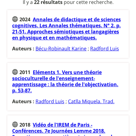
Il y a
22 résultats
pour cette recherche.
2024
Annales de didactique et de sciences
cognitives. Les Annales thématiques. N° 2. p.
21-51. Approches sémiotiques et langagières
en physique et en mathématiques.
Auteurs :
Bécu-Robinault Karine
;
Radford Luis
2011
Eléments 1. Vers une théorie
socioculturelle de l'enseignement-
apprentissage : la théorie de l'objectivation.
p. 53-87.
Auteurs :
Radford Luis
;
Catlla Miquela. Trad.
2018
Vidéo de l'IREM de Paris -
Conférences. 7e Journées Lemme 2018.