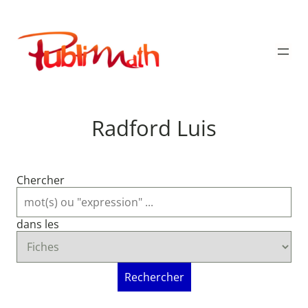
Aller
au
Publimath
contenu
Radford Luis
Chercher
dans les
Rechercher