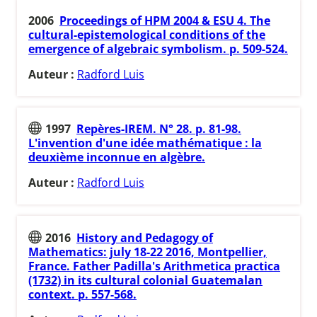
2006
Proceedings of HPM 2004 & ESU 4. The
cultural-epistemological conditions of the
emergence of algebraic symbolism. p. 509-524.
Auteur :
Radford Luis
1997
Repères-IREM. N° 28. p. 81-98.
L'invention d'une idée mathématique : la
deuxième inconnue en algèbre.
Auteur :
Radford Luis
2016
History and Pedagogy of
Mathematics: july 18-22 2016, Montpellier,
France. Father Padilla's Arithmetica practica
(1732) in its cultural colonial Guatemalan
context. p. 557-568.