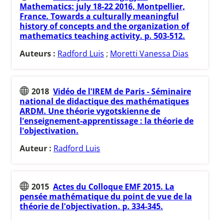
Mathematics: july 18-22 2016, Montpellier,
France. Towards a culturally meaningful
history of concepts and the organization of
mathematics teaching activity. p. 503-512.
Auteurs :
Radford Luis
;
Moretti Vanessa Dias
2018
Vidéo de l'IREM de Paris - Séminaire
national de didactique des mathématiques
ARDM. Une théorie vygotskienne de
l'enseignement-apprentissage : la théorie de
l'objectivation.
Auteur :
Radford Luis
2015
Actes du Colloque EMF 2015. La
pensée mathématique du point de vue de la
théorie de l'objectivation. p. 334-345.