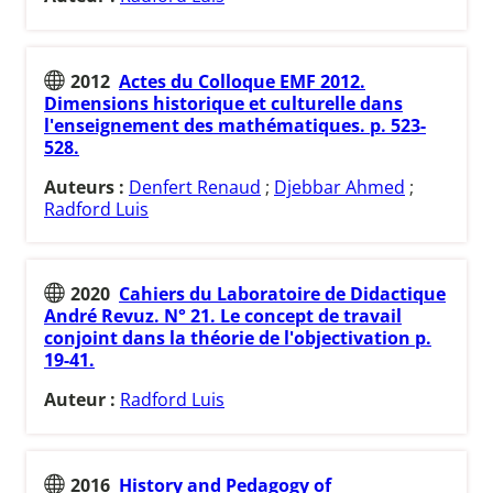
2012
Actes du Colloque EMF 2012.
Dimensions historique et culturelle dans
l'enseignement des mathématiques. p. 523-
528.
Auteurs :
Denfert Renaud
;
Djebbar Ahmed
;
Radford Luis
2020
Cahiers du Laboratoire de Didactique
André Revuz. N° 21. Le concept de travail
conjoint dans la théorie de l'objectivation p.
19-41.
Auteur :
Radford Luis
2016
History and Pedagogy of