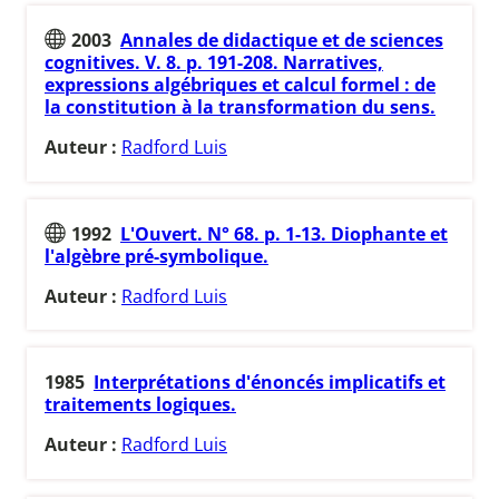
2003
Annales de didactique et de sciences
cognitives. V. 8. p. 191-208. Narratives,
expressions algébriques et calcul formel : de
la constitution à la transformation du sens.
Auteur :
Radford Luis
1992
L'Ouvert. N° 68. p. 1-13. Diophante et
l'algèbre pré-symbolique.
Auteur :
Radford Luis
1985
Interprétations d'énoncés implicatifs et
traitements logiques.
Auteur :
Radford Luis