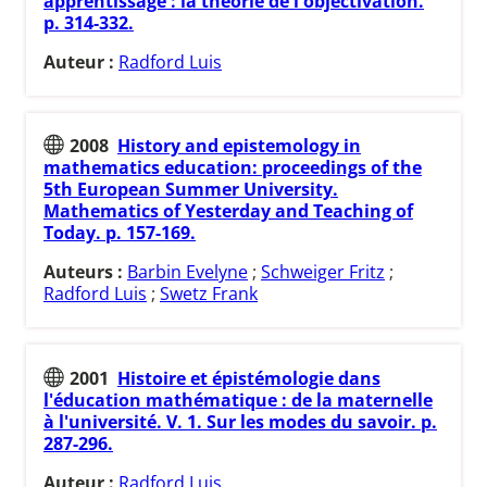
apprentissage : la théorie de l'objectivation.
p. 314-332.
Auteur :
Radford Luis
2008
History and epistemology in
mathematics education: proceedings of the
5th European Summer University.
Mathematics of Yesterday and Teaching of
Today. p. 157-169.
Auteurs :
Barbin Evelyne
;
Schweiger Fritz
;
Radford Luis
;
Swetz Frank
2001
Histoire et épistémologie dans
l'éducation mathématique : de la maternelle
à l'université. V. 1. Sur les modes du savoir. p.
287-296.
Auteur :
Radford Luis