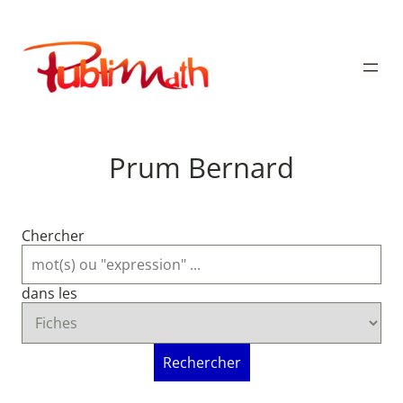
Aller
au
Publimath
contenu
Prum Bernard
Chercher
dans les
Rechercher