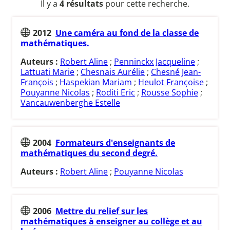
Il y a
4 résultats
pour cette recherche.
2012
Une caméra au fond de la classe de
mathématiques.
Auteurs :
Robert Aline
;
Penninckx Jacqueline
;
Lattuati Marie
;
Chesnais Aurélie
;
Chesné Jean-
François
;
Haspekian Mariam
;
Heulot Françoise
;
Pouyanne Nicolas
;
Roditi Eric
;
Rousse Sophie
;
Vancauwenberghe Estelle
2004
Formateurs d'enseignants de
mathématiques du second degré.
Auteurs :
Robert Aline
;
Pouyanne Nicolas
2006
Mettre du relief sur les
mathématiques à enseigner au collège et au