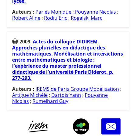
lycée.
Auteurs :
Pariès Monique
;
Pouyanne Nicolas
;
Robert Aline
;
Roditi Eric
;
Rogalski Marc
2009
Actes du colloque DIDIREM.
Approches plurielles en didactique des
mathématiques. Modélisation et interactions
entre mathématiques et biologie :
l'expérience du master professionnel
didactique de l'université Paris Diderot. p.
277-293.
Auteurs :
IREMS de Paris Groupe Modélisation
;
Artigue Michèle
;
Dartois Yann
;
Pouyanne
Nicolas
;
Rumelhard Guy