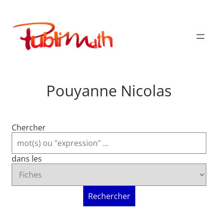
Aller
au
Publimath
contenu
Pouyanne Nicolas
Chercher
dans les
Rechercher