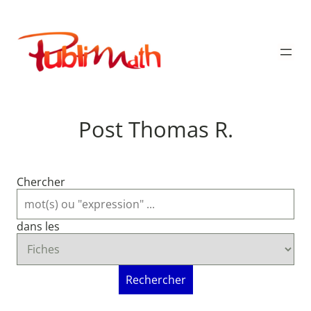
Aller
au
Publimath
contenu
Post Thomas R.
Chercher
dans les
Rechercher