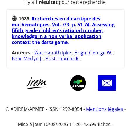
Il y a
1 résultat
pour cette recherche.
1986
Recherches en didactique des
mathématiques. Vol. 7/3. p. 51-74. Assessing
fifith grade children's rational number,
knowledge in a non-verbal application
context: the darts game.
Auteurs :
Wachsmuth Ipke
;
Bright George W.
;
Behr Merlyn J.
;
Post Thomas R.
© ADIREM-APMEP - ISSN 1292-8054 -
Mentions légales
-
Mise à jour 10/08/2026 11:26 -
42599 fiches -