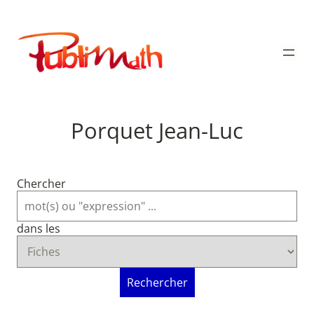
Aller
au
Publimath
contenu
Porquet Jean-Luc
Chercher
dans les
Rechercher